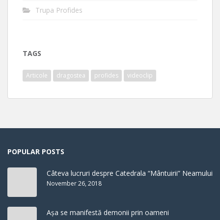
Trupa Profides
TAGS
Articole
dragostea
profides
videoclip
POPULAR POSTS
Câteva lucruri despre Catedrala “Mântuirii” Neamului
November 26, 2018
Așa se manifestă demonii prin oameni