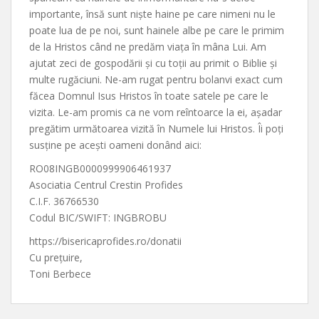
importante, însă sunt niște haine pe care nimeni nu le
poate lua de pe noi, sunt hainele albe pe care le primim
de la Hristos când ne predăm viața în mâna Lui. Am
ajutat zeci de gospodării și cu toții au primit o Biblie și
multe rugăciuni. Ne-am rugat pentru bolanvi exact cum
făcea Domnul Isus Hristos în toate satele pe care le
vizita. Le-am promis ca ne vom reîntoarce la ei, așadar
pregătim următoarea vizită în Numele lui Hristos. Îi poți
susține pe acești oameni donând aici:
RO08INGB0000999906461937
Asociatia Centrul Crestin Profides
C.I.F. 36766530
Codul BIC/SWIFT: INGBROBU
https://bisericaprofides.ro/donatii
Cu prețuire,
Toni Berbece