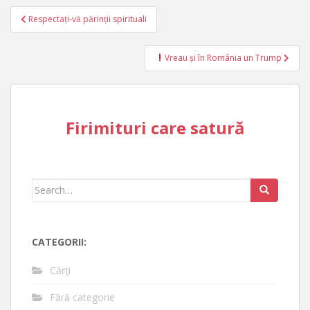
Post
Respectați-vă părinții spirituali
navigation
Vreau și în România un Trump
Firimituri care satură
Search
for:
CATEGORII:
Cărţi
Fără categorie