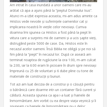
Am intrat în casa inundată a unor oameni care mi-au
arătat că apa a ajuns până la “pieptul Domnului Isus”.
Atunci m-a izbit expresia aceasta, mi-am adus aminte ca
Hristos vede nevoile și suferințele oamenilor cat și
implicarea noastră în viețile celor nevoiași. Cumva
doamna îmi spunea ca Hristos a fost până la piept în
viitura care a surprins mii de oameni și a ucis șapte vieți,
distrugând peste 5000 de case. Da, Hristos este în
necazul acelor oameni. Însă Biblia ne obligă și pe noi să
fim până la “piept” în necazul lor. După ce aseară am
terminat noaptea de rugăciune la ora 1:00, m-am culcat
la 2:00, iar la 6:00 eram în picioare în drum spre nevoiași
împreună cu 25 de voluntari și 6 dube pline cu tone de
materiale de construcții și bunuri.
Tot azi am luat decizia de a construi și o căsuță pentru
o bătrânică care doarme intr-un container fără curent și
căldură. Aceasta spunea ca apa i-a luat și hainele de
înmormântare. Am vorbit cu ea despre viața veșnică și îi
spuneam ca hainele de înmormântare nu-s deloc