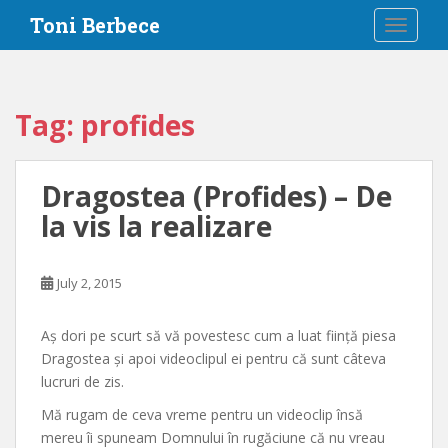
S
Toni Berbece
TOGGLE
k
i
p
t
Tag:
profides
o
m
a
Dragostea (Profides) – De
i
la vis la realizare
n
c
o
July 2, 2015
n
t
e
Aș dori pe scurt să vă povestesc cum a luat ființă piesa
n
Dragostea și apoi videoclipul ei pentru că sunt câteva
t
lucruri de zis.
Mă rugam de ceva vreme pentru un videoclip însă
mereu îi spuneam Domnului în rugăciune că nu vreau