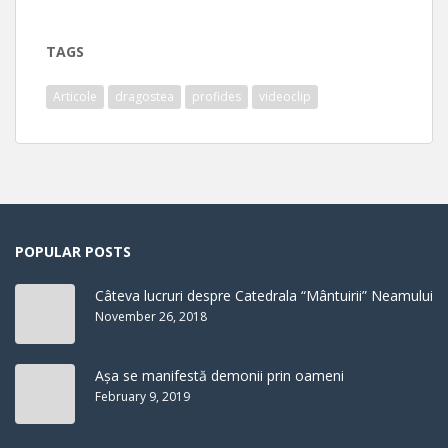
TAGS
Articole
dragostea
profides
videoclip
POPULAR POSTS
Câteva lucruri despre Catedrala “Mântuirii” Neamului
November 26, 2018
Așa se manifestă demonii prin oameni
February 9, 2019