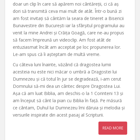
doar un clip în care să apărem noi cântăreții, ci că aș
dori să transmită ceva mai mult de atât. Într-o bună zi
am fost invitați să cântăm la seara de tineret a Bisericii
Bunavestire din București iar la sfârșitul programului au
venit la mine Andrei și Crăița Goagă, care ne-au propus
să facem împreună un videoclip. Am fost atât de
entuziasmat încât am acceptat pe loc propunerea lor.
Le-am spus că îi așteptam de multă vreme.
Cu câteva luni înainte, văzând că dragostea lumii
acesteia nu este nici măcar o umbră a Dragostei lui
Dumnezeu și că totul în jur se degradează, i-am cerut
Domnului să-mi dea un cântec despre Dragostea Lui.
Așa că am luat Biblia, am deschis-o la 1 Corinteni 13 și
am început să cânt la pian cu Biblia în față. Pe măsură
ce cântam, Duhul lui Dumnezeu îmi dăruia și melodia și
versurile inspirate din acest pasaj al Scripturii.
READ MORE