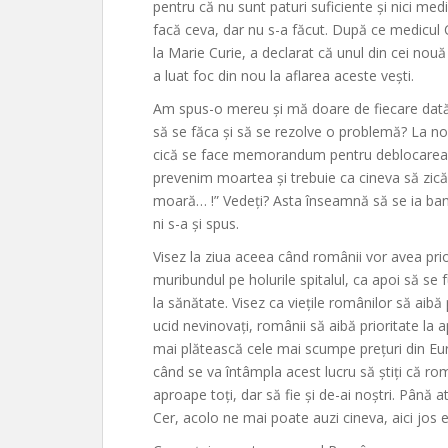
pentru că nu sunt paturi suficiente și nici medi
facă ceva, dar nu s-a făcut. După ce medicul C
la Marie Curie, a declarat că unul din cei nouă
a luat foc din nou la aflarea aceste vești.
Am spus-o mereu și mă doare de fiecare dată
să se făca și să se rezolve o problemă? La n
cică se face memorandum pentru deblocarea de
prevenim moartea și trebuie ca cineva să zică
moară… !” Vedeți? Asta înseamnă să se ia bani
ni s-a și spus.
Visez la ziua aceea când românii vor avea prio
muribundul pe holurile spitalul, ca apoi să se f
la sănătate. Visez ca viețile românilor să aibă p
ucid nevinovați, românii să aibă prioritate la ap
mai plătească cele mai scumpe prețuri din Eu
când se va întâmpla acest lucru să știți că rom
aproape toți, dar să fie și de-ai noștri. Până a
Cer, acolo ne mai poate auzi cineva, aici jos