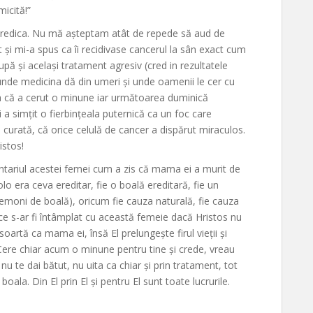
micită!”
u predica. Nu mă așteptam atât de repede să aud de
t și mi-a spus ca îi recidivase cancerul la sân exact cum
lupă și același tratament agresiv (cred in rezultatele
unde medicina dă din umeri și unde oamenii le cer cu
a că a cerut o minune iar următoarea duminică
i a simțit o fierbințeala puternică ca un foc care
 e curată, că orice celulă de cancer a dispărut miraculos.
istos!
ntariul acestei femei cum a zis că mama ei a murit de
o era ceva ereditar, fie o boală ereditară, fie un
emoni de boală), oricum fie cauza naturală, fie cauza
e s-ar fi întâmplat cu această femeie dacă Hristos nu
oartă ca mama ei, însă El prelungește firul vieții și
. Cere chiar acum o minune pentru tine și crede, vreau
nu te dai bătut, nu uita ca chiar și prin tratament, tot
boala. Din El prin El și pentru El sunt toate lucrurile.