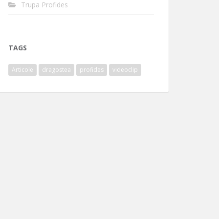
Trupa Profides
TAGS
Articole
dragostea
profides
videoclip