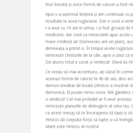
fost înnoită și orice formă de cancer a fost ni
Apoi s-a așternut liniștea și am continuat c
rezultate la acea rugăciune. Dar o soră a veni
l-a avut cu 10 ani in urma, i-a fost groază de 
medicinei, dar cred ca miracolele apar acolo 
mare credință iar Dumnezeu are un plan), aș
dimineața a primit-o. În timpul acelei rugăciun
nimicește chisturile de la sân, apoi a știut că
De atunci totul e curat și vindecat. Slavă lui Hr
Ce vreau să mai accentuez, ați văzut în come
aceeași formă de cancer la 46 de ani, deci acol
demon ereditar de boală (Hristos a mustrat d
demonică, El poate nimici orice. Mă gândesc c
o vindecă? Cel mai probabil ar fi avut aceeași s
nimicește planurile de distrugere al celui rău
ca acest mesaj să te încurajarea să lupți și să 
Hristos dă corpului forță să lupte și să învingă 
Mare este Hristos al nostru!