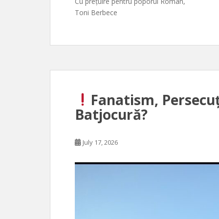
Cu prețuire pentru poporul Român,
Toni Berbece
Fanatism, Persecuți
Batjocură?
July 17, 2026