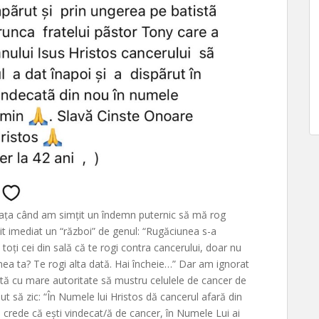
eața când am simțit un îndemn puternic să mă rog
it imediat un “război” de genul: “Rugăciunea s-a
toți cei din sală că te rogi contra cancerului, doar nu
iunea ta? Te rogi alta dată. Hai încheie…” Dar am ignorat
tă cu mare autoritate să mustru celulele de cancer de
put să zic: “În Numele lui Hristos dă cancerul afară din
 crede că ești vindecat/ă de cancer, în Numele Lui ai