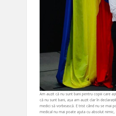
Am auzit că nu sunt bani pentru copiii care aște
că nu sunt bani, așa am auzit clar în declarați
medici să vorbească. E trist când nu se mai p
medical nu mai poate ajuta cu absolut nimic, 