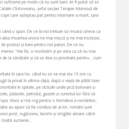
ci suficienți pe motiv că nu sunt bani. Ar fi putut să se
atalin Cîrstoveanu, șeful secției Terapie Intensivă de
 copii care așteptau pat pentru internare a murit, țara
 când o spun. De ce la noi trebuie să moară cineva ca
oi abia moartea unora ne mai mișcă și ne mai trezește,
 posturi și bani pentru noi paturi. De ce nu
 mereu: “Hai fie, o rezolvăm și pe asta ca să nu mai
 de la sănătate și să se dea cu prioritate pentru… cum
ritate în țara lor, când nu se va mai sta 15 ore cu
ugă la privat în ultima clipă, după o viață de plătit taxe
rioritate în spitale, pe străzile unde pică bolovani și
ele, pădurile, petrolul, gazele și curentul lor fără să
ropa. Visez și mă rog pentru o România a românilor,
ânii au ajuns să fie conduși de ai lor, români sunt
tunci post, rugăciune, lacrimi și strigăte amare către
 e multă surzenie…