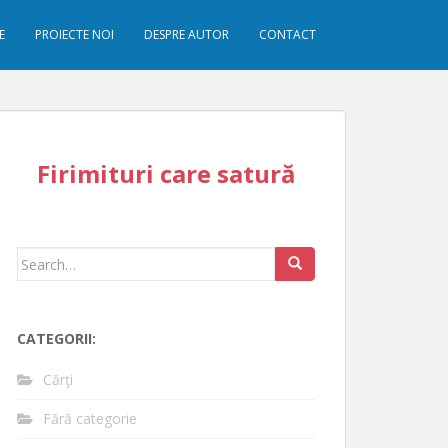
E
PROIECTE NOI
DESPRE AUTOR
CONTACT
Firimituri care satură
Search
for:
CATEGORII:
Cărţi
Fără categorie