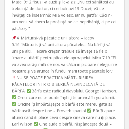
Matei 9:12 “Isus i-a auzit şi le-a zis: „Nu cei sănătoşi au
trebuinţă de doctor, ci cei bolnavi.13 Duceţi-vă de
învăţaţi ce înseamnă: Milă voiesc, iar nu jertfă!’ Căci n-
am venit să chem la pocăinţă pe cei neprihăniţi, ci pe cei
păcătoşi.”
4. Mărturisi-vă păcatele unii altora – Iacov
5:16 “Mărturisiți-vă unii altora păcatele… Nu bârfiți-vă
unii pe alții. Fiecare creștin trebuie să învețe să fie o
“mare a uitării” pentru păcatele aproapelui. Mica 7:19 “El
va avea iarăşi milă de noi, va călca în picioare nelegiuirile
noastre şi va arunca în fundul mării toate păcatele lor.”
NU SE POATE PRACTICA MĂRTURISIREA
PĂCATELOR INTR-O BISERICĂ NEVINDECATĂ DE
BÂRFĂ.
Bârfa este radioul diavolului. George Harrison.
Omul care nu te poate înghiţi te aruncă în gura lumii.
Oricine îți împărtășește o bârfă este mereu gata să
bârfească despre tine – Proverb spaniol
Bârfă apare
atunci când îți place ceva despre cineva care nu îți place.
Earl Wilson
Cine aude o bârfă, răspândește două –