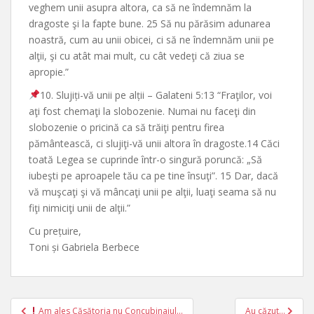
veghem unii asupra altora, ca să ne îndemnăm la
dragoste şi la fapte bune. 25 Să nu părăsim adunarea
noastră, cum au unii obicei, ci să ne îndemnăm unii pe
alţii, şi cu atât mai mult, cu cât vedeţi că ziua se
apropie.”
10. Slujiți-vă unii pe alții – Galateni 5:13 “Fraţilor, voi
aţi fost chemaţi la slobozenie. Numai nu faceţi din
slobozenie o pricină ca să trăiţi pentru firea
pământească, ci slujiţi-vă unii altora în dragoste.14 Căci
toată Legea se cuprinde într-o singură poruncă: „Să
iubeşti pe aproapele tău ca pe tine însuţi”. 15 Dar, dacă
vă muşcaţi şi vă mâncaţi unii pe alţii, luaţi seama să nu
fiţi nimiciţi unii de alţii.”
Cu prețuire,
Toni și Gabriela Berbece
Post
Am ales Căsătoria nu Concubinajul…
Au căzut…