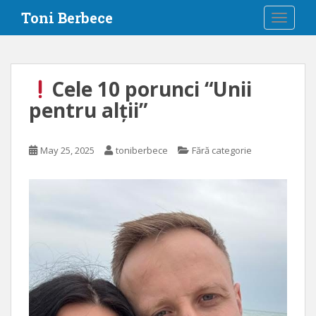
S
Toni Berbece
TOGGLE
k
i
p
t
Cele 10 porunci “Unii
o
pentru alții”
m
a
i
May 25, 2025
toniberbece
Fără categorie
n
c
o
n
t
e
n
t