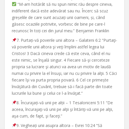
“M-am hotărât să nu spun nimic rău despre cineva,
indiferent dacă este adevărat sau nu. Încerc să scuz
greșelile de care sunt acuzați unii oameni, și, când
găsesc ocaziile potrivite, vorbesc de bine pe care-l
recunosc în toți cei din jurul meu.” Benjamin Franklin
7. Purtați-vă poverile unii altora – Galateni 6:2 “Purtaţi-
vă poverile unii altora şi veţi împlini astfel legea lui
Cristos! 3 Dacă cineva crede că este ceva, când el nu
este nimic, se înşală singur. 4 Fiecare să-şi cerceteze
propria sa lucrare şi atunci va avea un motiv de laudă
numai cu privire la el însuşi, iar nu cu privire la alţii. 5 Căci
fiecare îşi va purta propria povară. 6 Cel ce primește
învăţătură din Cuvânt, trebuie să-i facă parte din toate
lucrurile lui bune şi celui ce l-a învăţat.”
8. Încurajați-vă unii pe alții – 1 Tesaloniceni 5:11 “De
aceea, încurajaţi-vă unii pe alţii şi întăriţi-vă unii pe alţii,
aşa cum, de fapt, şi faceţi.”
9. Vegheați unii asupra altora – Evrei 10:24 “Să