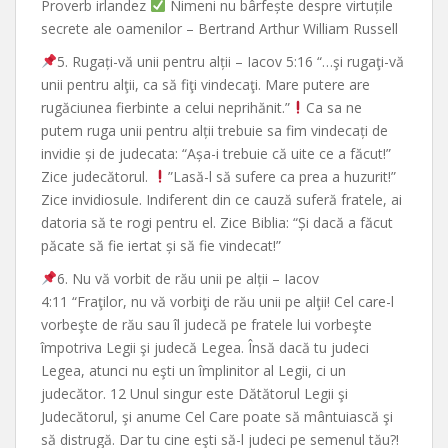
Proverb irlandez
Nimeni nu bârfește despre virtuțile
secrete ale oamenilor – Bertrand Arthur William Russell
5. Rugați-vă unii pentru alții – Iacov 5:16 “…şi rugaţi-vă
unii pentru alţii, ca să fiţi vindecaţi. Mare putere are
rugăciunea fierbinte a celui neprihănit.”
Ca sa ne
putem ruga unii pentru alții trebuie sa fim vindecați de
invidie și de judecata: “Așa-i trebuie că uite ce a făcut!”
Zice judecătorul.
”Lasă-l să sufere ca prea a huzurit!”
Zice invidiosule. Indiferent din ce cauză suferă fratele, ai
datoria să te rogi pentru el. Zice Biblia: “Și dacă a făcut
păcate să fie iertat și să fie vindecat!”
6. Nu vă vorbit de rău unii pe alții – Iacov
4:11 “Fraţilor, nu vă vorbiţi de rău unii pe alţii! Cel care-l
vorbeşte de rău sau îl judecă pe fratele lui vorbeşte
împotriva Legii şi judecă Legea. Însă dacă tu judeci
Legea, atunci nu eşti un împlinitor al Legii, ci un
judecător. 12 Unul singur este Dătătorul Legii şi
Judecătorul, şi anume Cel Care poate să mântuiască şi
să distrugă. Dar tu cine eşti să-l judeci pe semenul tău?!