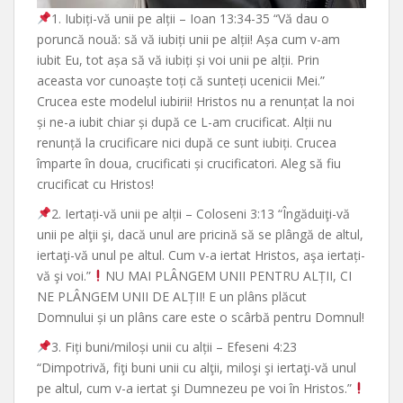
1. Iubiți-vă unii pe alții – Ioan 13:34-35 “Vă dau o
poruncă nouă: să vă iubiți unii pe alții! Așa cum v-am
iubit Eu, tot așa să vă iubiți și voi unii pe alții. Prin
aceasta vor cunoaște toți că sunteți ucenicii Mei.”
Crucea este modelul iubirii! Hristos nu a renunțat la noi
și ne-a iubit chiar și după ce L-am crucificat. Alții nu
renunță la crucificare nici după ce sunt iubiți. Crucea
împarte în doua, crucificati și crucificatori. Aleg să fiu
crucificat cu Hristos!
2. Iertați-vă unii pe alții – Coloseni 3:13 “Îngăduiţi-vă
unii pe alţii şi, dacă unul are pricină să se plângă de altul,
iertaţi-vă unul pe altul. Cum v-a iertat Hristos, aşa iertați-
vă şi voi.”
NU MAI PLÂNGEM UNII PENTRU ALȚII, CI
NE PLÂNGEM UNII DE ALȚII! E un plâns plăcut
Domnului și un plâns care este o scârbă pentru Domnul!
3. Fiți buni/miloși unii cu alții – Efeseni 4:23
“Dimpotrivă, fiţi buni unii cu alţii, miloşi şi iertaţi-vă unul
pe altul, cum v-a iertat şi Dumnezeu pe voi în Hristos.”