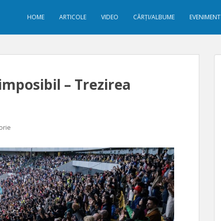
HOME
ARTICOLE
VIDEO
CĂRȚI/ALBUME
EVENIMENT
imposibil – Trezirea
orie