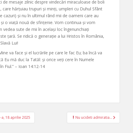
i de mesaje zilnic despre vindecări miraculoase de boli
, care hărțuiau trupuri și minți, umpleri cu Duhul Sfânt
e cazuri) și nu în ultimul rând mii de oameni care au
os și o viață nouă de sfințenie. Vom continua și vom
vedea sute de mii în același loc îngenunchiați
ste țară. Se ridică o generație a lui Hristos în România,
Slavă Lui!
ne va face și el lucrările pe care le fac Eu; ba încă va
că Eu mă duc la Tatăl: și orice veți cere în Numele
în Fiul.” – Ioan 14:12-14
a, 18 aprilie 2025
Nu ucideti admiratia…