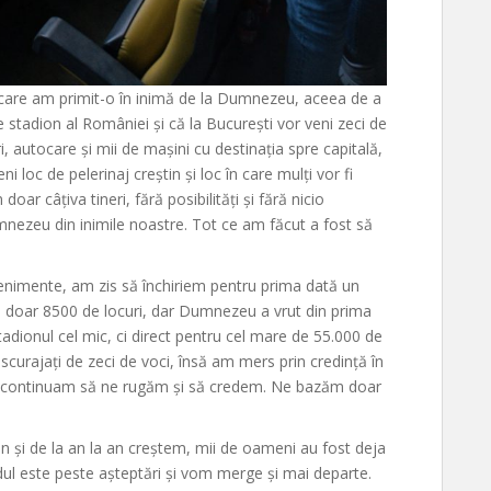
care am primit-o în inimă de la Dumnezeu, aceea de a
stadion al României și că la București vor veni zeci de
, autocare și mii de mașini cu destinația spre capitală,
i loc de pelerinaj creștin și loc în care mulți vor fi
ar câțiva tineri, fără posibilități și fără nicio
nezeu din inimile noastre. Tot ce am făcut a fost să
enimente, am zis să închiriem pentru prima dată un
e doar 8500 de locuri, dar Dumnezeu a vrut din prima
adionul cel mic, ci direct pentru cel mare de 55.000 de
scurajați de zeci de voci, însă am mers prin credință în
să continuam să ne rugăm și să credem. Ne bazăm doar
on și de la an la an creștem, mii de oameni au fost deja
Rodul este peste așteptări și vom merge și mai departe.