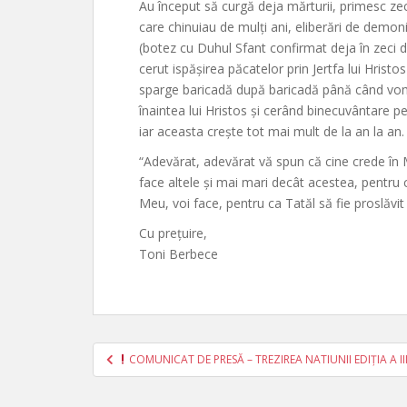
Au început să curgă deja mărturii, primesc zec
care chinuiau de mulți ani, eliberări de demoni
(botez cu Duhul Sfant confirmat deja în zeci d
cerut ispășirea păcatelor prin Jertfa lui Hrist
sparge baricadă după baricadă până când vom 
înaintea lui Hristos și cerând binecuvântare pe
iar aceasta crește tot mai mult de la an la an. 
“Adevărat, adevărat vă spun că cine crede în Mi
face altele și mai mari decât acestea, pentru 
Meu, voi face, pentru ca Tatăl să fie proslăvit 
Cu prețuire,
Toni Berbece
Post
COMUNICAT DE PRESĂ – TREZIREA NATIUNII EDIȚIA A III-
navigation