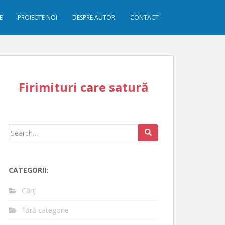
E
PROIECTE NOI
DESPRE AUTOR
CONTACT
Firimituri care satură
Search
for:
CATEGORII:
Cărţi
Fără categorie