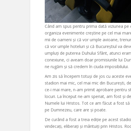
Când am spus pentru prima dată viziunea pe 
organiza evenimente creștine pe cel mai mare 
mii de oameni și că vor umple avioane, trenuri
că vor umple hoteluri și că Bucureștiul va deven
umpluți de puterea Duhului Sfânt, atunci eram do
conexiune, ci aveam doar promisiunile lui Dum
ne rugăm și să credem în ciuda imposibilului.
Am zis să începem totuși de jos cu aceste ev
stadion mai mic, cel mai mic din București, d
ce-i mai mare, n-am primit aprobare pentru st
locuri. La început ne-am speriat, am fost și de
Numele lui Hristos. Tot ce am făcut a fost 
pe Dumnezeu, care are și poate.
De curând a fost a treia ediție pe acest stadi
vindecați, eliberați și mântuiți prin Hristos. 