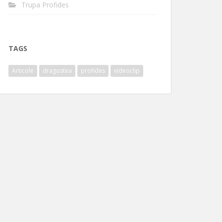
Trupa Profides
TAGS
Articole
dragostea
profides
videoclip