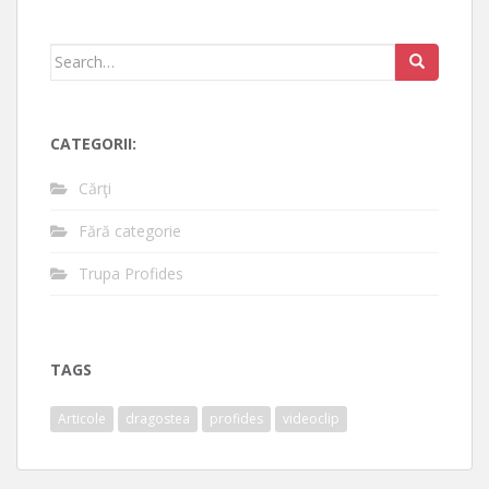
Search
for:
CATEGORII:
Cărţi
Fără categorie
Trupa Profides
TAGS
Articole
dragostea
profides
videoclip