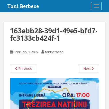
S
Toni Berbece
TOGGLE
k
i
p
t
163ebb28-39d1-49e5-bfd7-
o
fc3133cb424f-1
m
a
i
February 3, 2025
toniberbece
n
c
o
Previous
Next
n
t
e
n
t