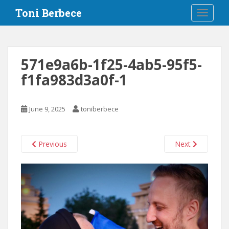
S
Toni Berbece
TOGGLE
k
i
p
t
571e9a6b-1f25-4ab5-95f5-
o
f1fa983d3a0f-1
m
a
i
June 9, 2025
toniberbece
n
c
o
Previous
Next
n
t
e
n
t