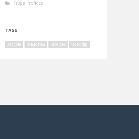
Trupa Profides
TAGS
Articole
dragostea
profides
videoclip