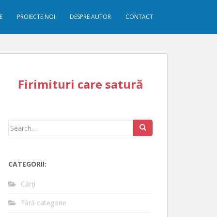
E
PROIECTE NOI
DESPRE AUTOR
CONTACT
Firimituri care satură
Search
for:
CATEGORII:
Cărţi
Fără categorie