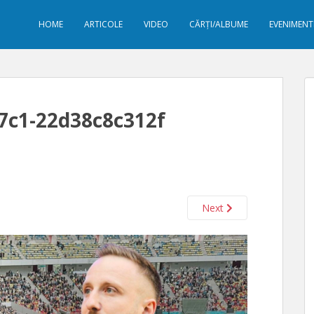
HOME
ARTICOLE
VIDEO
CĂRȚI/ALBUME
EVENIMENT
7c1-22d38c8c312f
Next