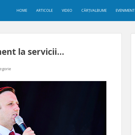
HOME
ARTICOLE
VIDEO
CĂRȚI/ALBUME
EVENIMENT
ent la servicii…
tegorie