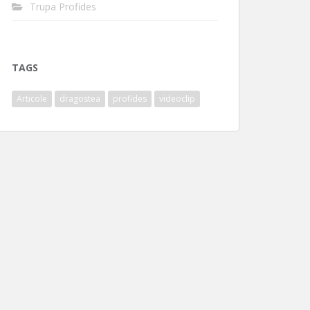
Trupa Profides
TAGS
Articole
dragostea
profides
videoclip