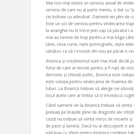
Mai nou mai există un serviciu anual de vindec
serviciu de care nu ai parte mereu, e dat cu “
cei bolnavi cu adevărat. Oamenii vin plini de cur
Este un soi de serviciu pentru vindecarea trup
la ananghie nu le trece prin cap că păcatul i-a 
mai au nevoie de trup pentru a mai băga câteva
tărie, ceva curvii, niște pornografie, niște vid
sănătos ca să-l irosești din nou pe păcat e ce
Biserica și creștinismul sunt mai mult decât pa
forța de care ai nevoie pentru a fi rupt de vic
demonic și chinuiți psihic, Biserica este soluția
este soluția pentru vindecarea de foamea de a
tutun. La Biserică trebuie să alerge cei obosiț
locul acela care ar trebui să-ți trezească cuget
Când oamenii vin la Biserică trebuie să simtă c
preluați pe brațele pline de dragoste ale sfințil
căzut nu trebuie să simtă miros de moarte și d
de pace și lumină. Dacă nu ai descoperit o ast
părtășia cu sfinții pentru întărirea credinței tale