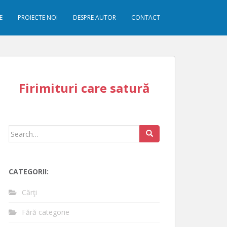
E
PROIECTE NOI
DESPRE AUTOR
CONTACT
Firimituri care satură
Search
for:
CATEGORII:
Cărţi
Fără categorie