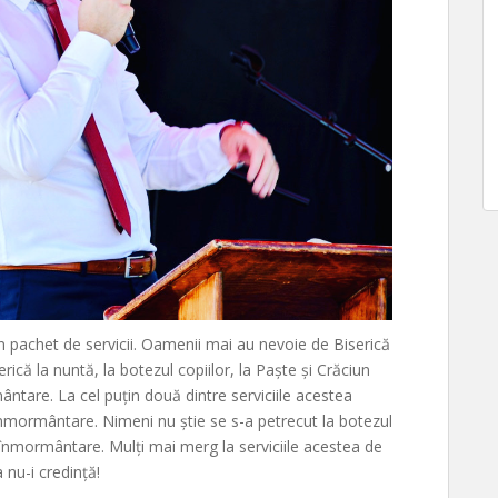
n pachet de servicii. Oamenii mai au nevoie de Biserică
erică la nuntă, la botezul copiilor, la Paște și Crăciun
ântare. La cel puțin două dintre serviciile acestea
înmormântare. Nimeni nu știe se s-a petrecut la botezul
la înmormântare. Mulți mai merg la serviciile acestea de
 nu-i credință!