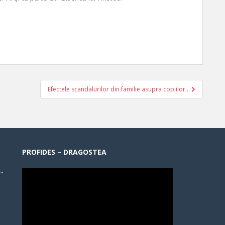
Efectele scandalurilor din familie asupra copiilor…
PROFIDES – DRAGOSTEA
”