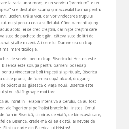
are la racla unor morți, e un serviciu “premium”, e un
pipeta” și e destul de scump și inaccesibil tocmai pentru
vii, ucideri, ură și vicii, dar vor vindecarea trupului.
ului, nu și pentru cea a sufletului. Când oamenii ajung
adus acolo, ei se cred creștini, dar niște creștini care
 sute de pachete de țigări, câteva sute de litri de
eochat și alte mizerii. A-i cere lui Dumnezeu un trup
a mai mare ticăloșie.
chet de servicii pentru trup. Biserica lui Hristos este
ii, Biserica este soluția pentru oamenii posedați
 pentru vindecarea boli trupești și spirituale, Biserica
 ucide prunci, de foamea după alcool, droguri și
i de păcat și să găsescă o viață nouă. Biserica este
ul și nu să-l îngroape mai tare.
ă au intrat în Terapia Intensivă a Cerului, că au fost
or, ale îngerilor și pe însăși brațele lui Hristos. Omul
e fum în Biserică, ci miros de viață, de binecuvântare,
fel de Biserică, crede-mă că ea există, ai nevoie de
. Fii și tu parte din Biserica lui Hristos!