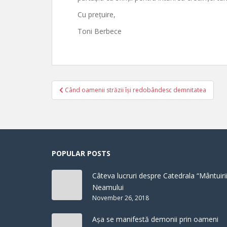
Cu prețuire,
Toni Berbece
Post
Când oamenii străzii își redobândesc demnitatea
navigation
POPULAR POSTS
Câteva lucruri despre Catedrala “Mântuirii
Neamului
November 26, 2018
Așa se manifestă demonii prin oameni