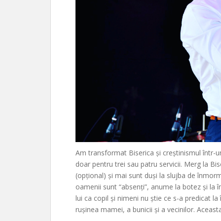
Am transformat Biserica și creștinismul într-u
doar pentru trei sau patru servicii. Merg la Bis
(opțional) și mai sunt duși la slujba de înmorm
oamenii sunt “absenți”, anume la botez și la 
lui ca copil și nimeni nu știe ce s-a predicat 
rușinea mamei, a bunicii și a vecinilor. Aceasta