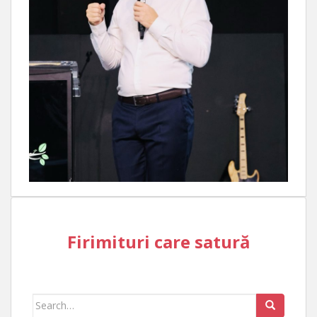
Firimituri care satură
Search