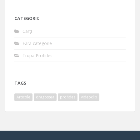
for:
CATEGORII:
Cărţi
Fără categorie
Trupa Profides
TAGS
Articole
dragostea
profides
videoclip