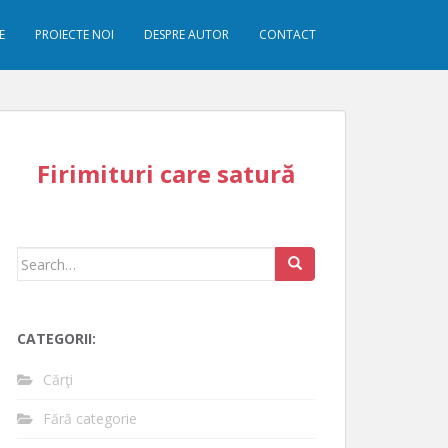
E
PROIECTE NOI
DESPRE AUTOR
CONTACT
Firimituri care satură
Search
for:
CATEGORII:
Cărţi
Fără categorie