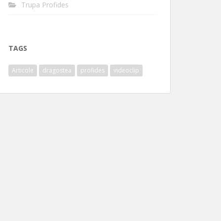
Trupa Profides
TAGS
Articole
dragostea
profides
videoclip