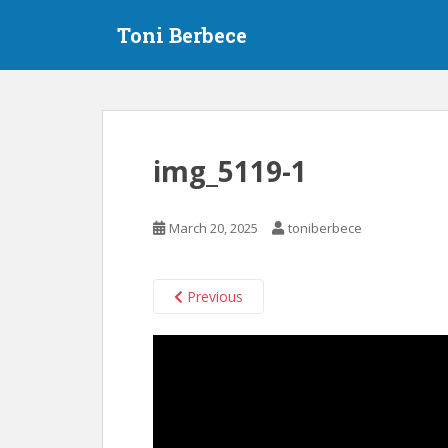
S
Toni Berbece
k
i
p
t
o
m
img_5119-1
a
i
n
March 20, 2025
toniberbece
c
o
n
Previous
t
e
n
t