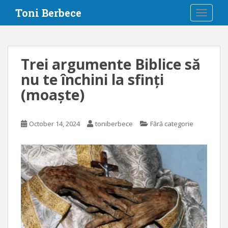
S
Toni Berbece
TOGGLE
k
i
p
t
Trei argumente Biblice să
o
nu te închini la sfinți
m
a
(moaște)
i
n
c
October 14, 2024
toniberbece
Fără categorie
o
n
t
e
n
t