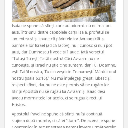
Isaia ne spune că sfinții care au adormit nu ne mai pot
auzi. Într-unul dintre capitolele cărții Isaia, profetul se
lamentează și spune că părintele lor Avraam cât și
părintele lor Israel (adică Iacov), nu-i cunosc și nu-i pot
auzi, dar Dumnezeu îi vede și îi aude. Iată versetul:
“Totuşi Tu eşti Tatăl nostru! Căci Avraam nu ne
cunoaşte, şi Israel nu ştie cine suntem, dar Tu, Doamne,
eşti Tatăl nostru, Tu din veşnicie Te numeşti Mântuitorul
nostru (Isaia 63:16).” Nu mă înțelegeți greșit, iubesc și
respect sfinții, dar nu ne este permis să ne rugăm lor.
Sfinții Apostoli nu se rugau lui Avraam și Isaac deși
aveau mormintele lor acolo, ci se rugau direct lui
Hristos.
Apostolul Pavel ne spune că sfinții nu își continuă
slujirea după moarte, ci că ei “dorm”. De aceea le spune
Corintenilor în argumentarea pentru înviere următoarele: