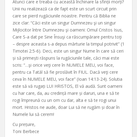
Atunci care e treaba cu această închinare la sfinții morți?
Unii nu realizează ca de fapt este un scurt circuit prin
care se pierd rugăciunile noastre. Pentru că Biblia ne
zice clar: “Căci este un singur Dumnezeu şi un singur
Mijlocitor între Dumnezeu şi oameni: Omul Cristos Isus,
Care S-a dat pe Sine Însuşi ca răscumpărare pentru toţi
– despre aceasta s-a depus mărturie la timpul potrivit” (1
Timotei 2:5-6). Deci, este un singur Nume în care să ceri
și să primești răspuns la rugăciunile tale, căci mai este
scris: “…şi orice veţi cere în NUMELE MEU, voi face,
pentru ca Tatăl să fie proslăvit în FIUL. Dacă veţi cere
ceva în NUMELE MEU, voi face” (Ioan 14:13-24). Solutia
este să vă rugați LUI HRISTOS, El vă audă. Sunt oameni
cu har care, da, au credință mare și daruri, una e să te
rogi împreună cu un om cu dar, alta e să te rogi unui
mort. Hristos ne aude, doar Lui să ne rugăm și doar în
Numele lui să cerem!
Cu prețuire,
Toni Berbece