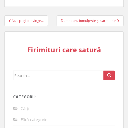
Post
Nu-i poți convinge…
Dumnezeu înmulțește și sarmalele
navigation
Firimituri care satură
Search
for:
CATEGORII:
Cărţi
Fără categorie