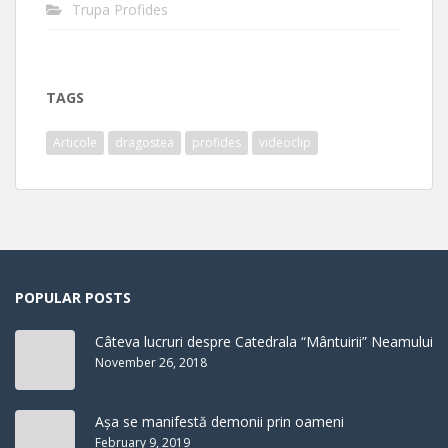
Trupa Profides
TAGS
Articole
dragostea
profides
videoclip
POPULAR POSTS
Câteva lucruri despre Catedrala “Mântuirii” Neamului
November 26, 2018
Așa se manifestă demonii prin oameni
February 9, 2019