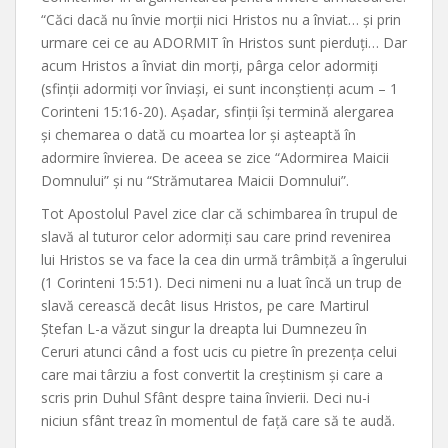
“Căci dacă nu învie morții nici Hristos nu a înviat… și prin
urmare cei ce au ADORMIT în Hristos sunt pierduți… Dar
acum Hristos a înviat din morți, pârga celor adormiți
(sfinții adormiți vor înviași, ei sunt inconștienți acum – 1
Corinteni 15:16-20). Așadar, sfinții își termină alergarea
și chemarea o dată cu moartea lor și așteaptă în
adormire învierea. De aceea se zice “Adormirea Maicii
Domnului” și nu “Strămutarea Maicii Domnului”.
Tot Apostolul Pavel zice clar că schimbarea în trupul de
slavă al tuturor celor adormiți sau care prind revenirea
lui Hristos se va face la cea din urmă trâmbiță a îngerului
(1 Corinteni 15:51). Deci nimeni nu a luat încă un trup de
slavă cerească decât Iisus Hristos, pe care Martirul
Ștefan L-a văzut singur la dreapta lui Dumnezeu în
Ceruri atunci când a fost ucis cu pietre în prezența celui
care mai târziu a fost convertit la creștinism și care a
scris prin Duhul Sfânt despre taina învierii. Deci nu-i
niciun sfânt treaz în momentul de față care să te audă.