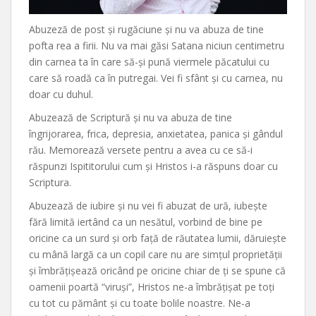
Abuzeză de post și rugăciune și nu va abuza de tine
pofta rea a firii. Nu va mai găsi Satana niciun centimetru
din carnea ta în care să-și pună viermele păcatului cu
care să roadă ca în putregai. Vei fi sfânt și cu carnea, nu
doar cu duhul.
Abuzează de Scriptură și nu va abuza de tine
îngrijorarea, frica, depresia, anxietatea, panica și gândul
rău. Memorează versete pentru a avea cu ce să-i
răspunzi Ispititorului cum și Hristos i-a răspuns doar cu
Scriptura.
Abuzează de iubire și nu vei fi abuzat de ură, iubește
fără limită iertând ca un nesătul, vorbind de bine pe
oricine ca un surd și orb față de răutatea lumii, dăruiește
cu mână largă ca un copil care nu are simțul proprietății
și îmbrățișează oricând pe oricine chiar de ți se spune că
oamenii poartă “viruși”, Hristos ne-a îmbrățișat pe toți
cu tot cu pământ și cu toate bolile noastre. Ne-a