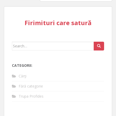
Firimituri care satură
Search
for:
CATEGORII:
Cărţi
Fără categorie
Trupa Profides