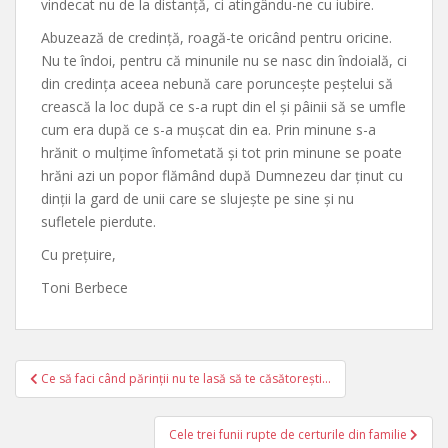
vindecat nu de la distanță, ci atingându-ne cu iubire.
Abuzează de credință, roagă-te oricând pentru oricine.
Nu te îndoi, pentru că minunile nu se nasc din îndoială, ci
din credința aceea nebună care poruncește peștelui să
crească la loc după ce s-a rupt din el și pâinii să se umfle
cum era după ce s-a mușcat din ea. Prin minune s-a
hrănit o mulțime înfometată și tot prin minune se poate
hrăni azi un popor flămând după Dumnezeu dar ținut cu
dinții la gard de unii care se slujește pe sine și nu
sufletele pierdute.
Cu prețuire,
Toni Berbece
Post
Ce să faci când părinții nu te lasă să te căsătorești…
navigation
Cele trei funii rupte de certurile din familie