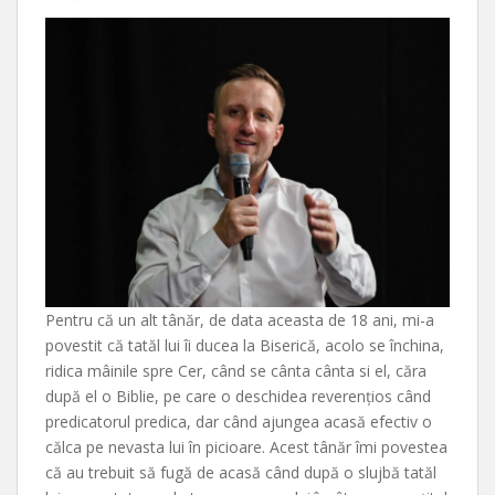
Pentru că un alt tânăr, de data aceasta de 18 ani, mi-a
povestit că tatăl lui îi ducea la Biserică, acolo se închina,
ridica mâinile spre Cer, când se cânta cânta si el, căra
după el o Biblie, pe care o deschidea reverențios când
predicatorul predica, dar când ajungea acasă efectiv o
călca pe nevasta lui în picioare. Acest tânăr îmi povestea
că au trebuit să fugă de acasă când după o slujbă tatăl