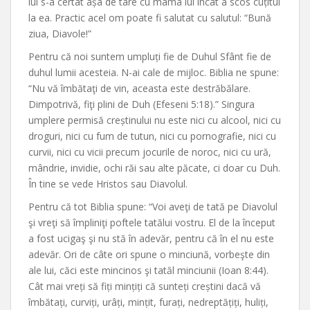
lui s-a certat așa de tare cu mama lui încât a scos cuțitul
la ea. Practic acel om poate fi salutat cu salutul: “Bună
ziua, Diavole!”
Pentru că noi suntem umpluți fie de Duhul Sfânt fie de
duhul lumii acesteia. N-ai cale de mijloc. Biblia ne spune:
“Nu vă îmbătaţi de vin, aceasta este destrăbălare.
Dimpotrivă, fiţi plini de Duh (Efeseni 5:18).” Singura
umplere permisă creștinului nu este nici cu alcool, nici cu
droguri, nici cu fum de tutun, nici cu pornografie, nici cu
curvii, nici cu vicii precum jocurile de noroc, nici cu ură,
mândrie, invidie, ochi răi sau alte păcate, ci doar cu Duh.
În tine se vede Hristos sau Diavolul.
Pentru că tot Biblia spune: “Voi aveţi de tată pe Diavolul
şi vreţi să împliniţi poftele tatălui vostru. El de la început
a fost ucigaş şi nu stă în adevăr, pentru că în el nu este
adevăr. Ori de câte ori spune o minciună, vorbeşte din
ale lui, căci este mincinos şi tatăl minciunii (Ioan 8:44).
Cât mai vreți să fiți mințiți că sunteți creștini dacă vă
îmbătați, curviți, urâți, mințit, furați, nedreptățiți, huliți,