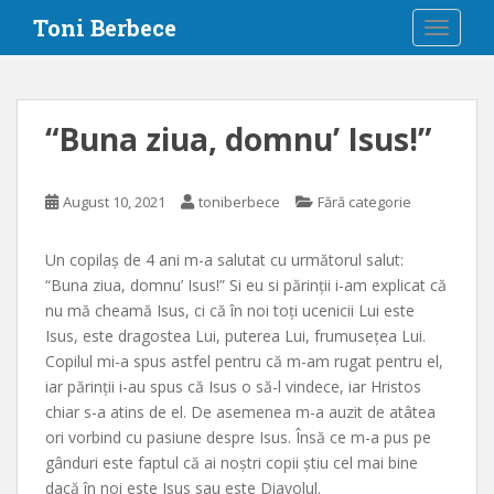
S
Toni Berbece
TOGGLE
k
i
p
t
“Buna ziua, domnu’ Isus!”
o
m
a
August 10, 2021
toniberbece
Fără categorie
i
n
Un copilaș de 4 ani m-a salutat cu următorul salut:
c
“Buna ziua, domnu’ Isus!” Si eu si părinții i-am explicat că
o
nu mă cheamă Isus, ci că în noi toți ucenicii Lui este
n
Isus, este dragostea Lui, puterea Lui, frumusețea Lui.
t
Copilul mi-a spus astfel pentru că m-am rugat pentru el,
e
iar părinții i-au spus că Isus o să-l vindece, iar Hristos
n
chiar s-a atins de el. De asemenea m-a auzit de atâtea
t
ori vorbind cu pasiune despre Isus. Însă ce m-a pus pe
gânduri este faptul că ai noștri copii știu cel mai bine
dacă în noi este Isus sau este Diavolul.