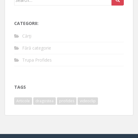
for:
CATEGORII:
Cărţi
Fără categorie
Trupa Profides
TAGS
Articole
dragostea
profides
videoclip