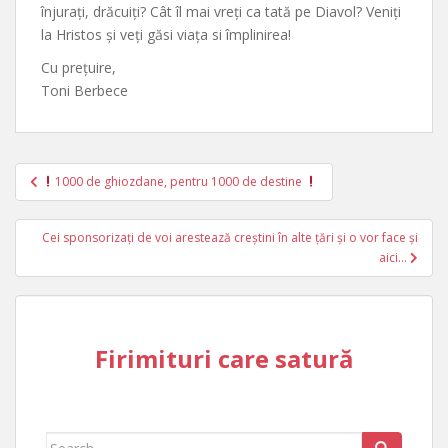
înjurați, drăcuiți? Cât îl mai vreți ca tată pe Diavol? Veniți
la Hristos și veți găsi viața si împlinirea!
Cu prețuire,
Toni Berbece
Post
1000 de ghiozdane, pentru 1000 de destine
navigation
Cei sponsorizați de voi arestează creștini în alte țări și o vor face și
aici…
Firimituri care satură
Search