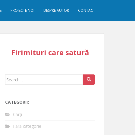
E
PROIECTE NOI
DESPRE AUTOR
CONTACT
Firimituri care satură
Search
for:
CATEGORII:
Cărţi
Fără categorie