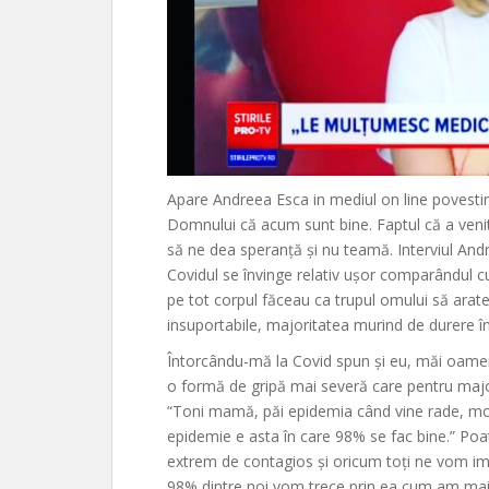
Apare Andreea Esca in mediul on line povestin
Domnului că acum sunt bine. Faptul că a venit 
să ne dea speranță și nu teamă. Interviul Andre
Covidul se învinge relativ ușor comparândul 
pe tot corpul făceau ca trupul omului să arate 
insuportabile, majoritatea murind de durere în
Întorcându-mă la Covid spun și eu, măi oamen
o formă de gripă mai severă care pentru major
“Toni mamă, păi epidemia când vine rade, mor
epidemie e asta în care 98% se fac bine.” Poa
extrem de contagios și oricum toți ne vom imun
98% dintre noi vom trece prin ea cum am mai tr