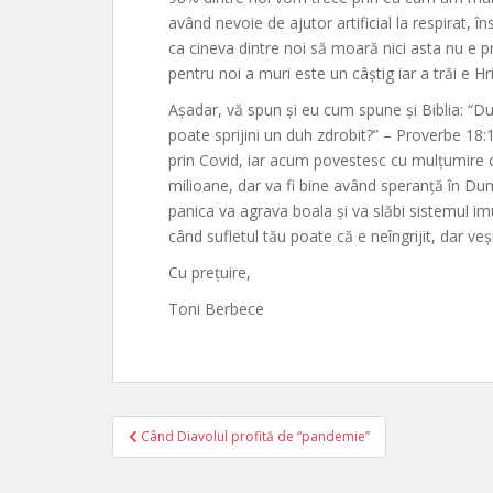
având nevoie de ajutor artificial la respirat, î
ca cineva dintre noi să moară nici asta nu e p
pentru noi a muri este un câștig iar a trăi e 
Așadar, vă spun și eu cum spune și Biblia: “Du
poate sprijini un duh zdrobit?” – Proverbe 18:
prin Covid, iar acum povestesc cu mulțumire 
milioane, dar va fi bine având speranță în Du
panica va agrava boala și va slăbi sistemul im
când sufletul tău poate că e neîngrijit, dar veș
Cu prețuire,
Toni Berbece
Post
Când Diavolul profită de “pandemie”
navigation