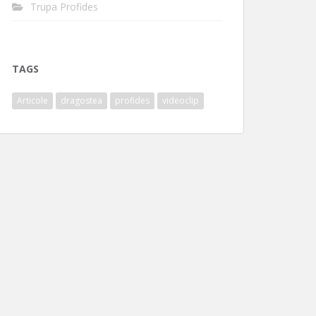
Trupa Profides
TAGS
Articole
dragostea
profides
videoclip