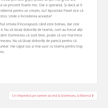
nsă un procent foarte mic. Dar e speranță. Și dacă ar fi
roblemă pentru un creștin, nu? Apostolul Pavel zice că
Hristos. Unde e încrederea aceasta?
hul omului îl încurajează când este bolnav, dar cine
14. Nu vă lăsați doborâți de teamă, cum au trecut alții
către Dumnezeu că sunt bine, poate că vor mai trece
mnezeu. Nu vă lăsați doborâți de panică pentru că
unitar. Hai capul sus și mai ușor cu teama pentru trup
nic.
Ce-i împiedică pe oameni să vină la Dumnezeu, la Biserică