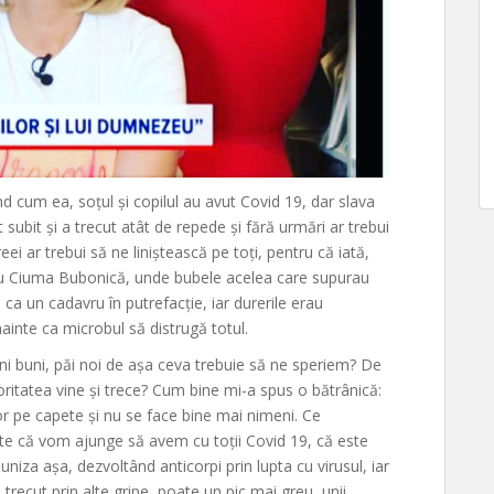
d cum ea, soțul și copilul au avut Covid 19, dar slava
subit și a trecut atât de repede și fără urmări ar trebui
ei ar trebui să ne liniștească pe toți, pentru că iată,
cu Ciuma Bubonică, unde bubele acelea care supurau
ca un cadavru în putrefacție, iar durerile erau
ainte ca microbul să distrugă totul.
i buni, păi noi de așa ceva trebuie să ne speriem? De
itatea vine și trece? Cum bine mi-a spus o bătrânică:
 pe capete și nu se face bine mai nimeni. Ce
te că vom ajunge să avem cu toții Covid 19, că este
iza așa, dezvoltând anticorpi prin lupta cu virusul, iar
ecut prin alte gripe, poate un pic mai greu, unii