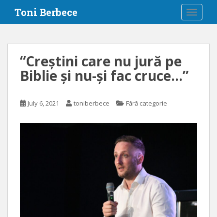
S
Toni Berbece
TOGGLE
k
i
p
t
“Creștini care nu jură pe
o
Biblie și nu-și fac cruce…”
m
a
i
July 6, 2021
toniberbece
Fără categorie
n
c
o
n
t
e
n
t