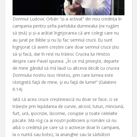
Domnul Ludovic Orbán “și-a activat” din nou credința în
campania pentru șefia partidului dumnealui (ne rugăm
să țină) și și-a arătat îngrijorarea că are colegi care nu
au jurat pe Biblie și nu își fac semnul crucii. Eu sunt
îngrijorat că avem creștini care doar semnul crucii știu
să-și facă, dar în rest nu trăiesc Crucea lui Hristos
despre care Pavel spunea: „În ce mă priveşte, departe
de mine gândul să mă laud cu altceva decât cu crucea
Domnului nostru Isus Hristos, prin care lumea este
răstignită faţă de mine, şi eu faţă de lume!” (Galateni
6:14).
Iată că acea cruce creștinească nu doar se face, ci se
trăiește prin lepădarea de curvie, alcool, tutun, minciună,
furt, ură, ipocrizie, lăcomie, corupție și toate celelalte
păcate. Mă rog ca ai noștri politicieni și români să nu
aibă o credință pe care să o activeze doar în campanii,
la o nuntă sau botez, la ananghie sau la sărbători