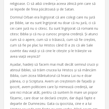
religioase. Ci să aibă credința aceea zilnică prin care să
se lepede de firea păcătoasă și de Satan.
Domnul Orban era îngrijorat că are colegi care nu jură
pe Biblie, iar eu sunt îngrijorat nu doar că nu jură, ci că
cei care jură nu o citesc. Eu sunt îngrijorat că romanii nu
citesc Biblia și că nu-și cunosc propria credință. Și atunci
cum să o apere, cum să o trăiască, cum să fie creștini,
cum să fie pe plac lui Hristos când El a zis că ale Sale
cuvinte dau viață și că cine le citește și le trăiește va
avea viață veșnică?
Așadar, haideți să facem mai mult decât semnul crucii și
atinsul Bibliei, să trăim crucea lui Hristos și să mâncăm
Biblia, cum zicea Mântuitorul că hrana Lui nu e doar
pâinea, ci și Scriptura. Avem un creștinism de fațadă și
ipocrit, avem politicieni care își mimează credință, iar
unii nici măcar atât, pentru că suntem în mare un popor
fățarnic, care doar se declară creștin, dar după fapte e
departe de Dumnezeu. Gata cu ipocrizia, cine e a lui