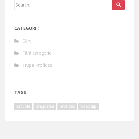
Search
for:
CATEGORII:
Cărţi
Fără categorie
Trupa Profides
TAGS
Articole
dragostea
profides
videoclip