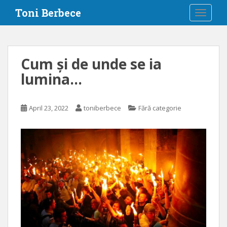
S
Toni Berbece
TOGGLE
k
i
p
t
Cum și de unde se ia
o
lumina…
m
a
i
April 23, 2022
toniberbece
Fără categorie
n
c
o
n
t
e
n
t