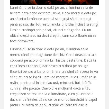
Lumină nu se ia doar o dată pe an, ci lumina se ia de
fiecare dată când deschizi Biblia. Dacă mergi o dată pe
an să iei o lumânare aprinsă si ai grijă să nu o stingi
până acasă, dar tot restul anului ții Biblia închisă și stingi
lumina credinței prin păcat, atunci e degeaba. Cu un
obicei creștinesc nu devii creștin, cum cu o floare nu se
face primăvara.
Lumina nu se ia doar o dată pe an, ci lumina se ia
mereu când prin rugăciune deschizi Cerul deasupra ta si
coboară pe acolo lumina lui Hristos peste tine. Dacă ții
cerul închis tot anul, dar deschizi o dată pe an ușa
Bisericii pentru a lua o lumânare crezând că aceea te va
sfinți atunci te înșeli. Spre iad merg mulți cu lumânări în
mâini, pentru că în inimi au ură, minciuni, furt, bârfă,
curvii și alte păcate. Diavolul e mulțumit dacă al tău
creștinism se rezumă la o lumânare, cum și Hristos a
dat clar de înțeles că nu cei ce mor cu lumânări la capul
patului au viata de apoi, ci doar cei care trăiesc în