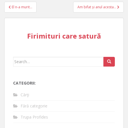
Post
El n-a murit…
Am bifat și anul acesta…
navigation
Firimituri care satură
Search
for:
CATEGORII:
Cărţi
Fără categorie
Trupa Profides