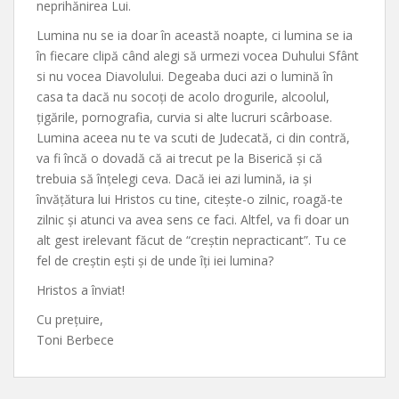
neprihănirea Lui.
Lumina nu se ia doar în această noapte, ci lumina se ia
în fiecare clipă când alegi să urmezi vocea Duhului Sfânt
si nu vocea Diavolului. Degeaba duci azi o lumină în
casa ta dacă nu socoți de acolo drogurile, alcoolul,
țigările, pornografia, curvia si alte lucruri scârboase.
Lumina aceea nu te va scuti de Judecată, ci din contră,
va fi încă o dovadă că ai trecut pe la Biserică și că
trebuia să înțelegi ceva. Dacă iei azi lumină, ia și
învățătura lui Hristos cu tine, citește-o zilnic, roagă-te
zilnic și atunci va avea sens ce faci. Altfel, va fi doar un
alt gest irelevant făcut de “creștin nepracticant”. Tu ce
fel de creștin ești și de unde îți iei lumina?
Hristos a înviat!
Cu prețuire,
Toni Berbece