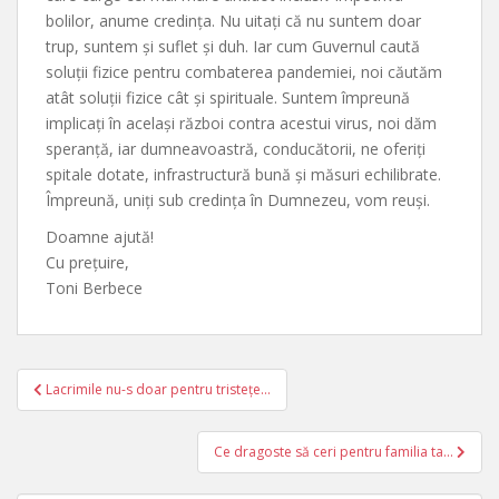
bolilor, anume credința. Nu uitați că nu suntem doar
trup, suntem și suflet și duh. Iar cum Guvernul caută
soluții fizice pentru combaterea pandemiei, noi căutăm
atât soluții fizice cât și spirituale. Suntem împreună
implicați în același război contra acestui virus, noi dăm
speranță, iar dumneavoastră, conducătorii, ne oferiți
spitale dotate, infrastructură bună și măsuri echilibrate.
Împreună, uniți sub credința în Dumnezeu, vom reuși.
Doamne ajută!
Cu prețuire,
Toni Berbece
Post
Lacrimile nu-s doar pentru tristețe…
navigation
Ce dragoste să ceri pentru familia ta…