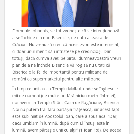
Domnule Iohannis, se tot zvonește că se intenționează
a se închide din nou Bisericile, de data aceasta de
Crăciun. Nu vreau să cred că acest zvon este întemeiat,
ci doar unul menit să-i întristeze pe credincioși. Dar
totuși, dacă cumva aveți pe biroul dumneavoastră vreun
plan de a ne închide Bisericile vă rog să nu uitați că
Biserica e la fel de importantă pentru milioane de
români ca supermarketul pentru alte milioane.
În timp ce unii au ca Templu Mall-ul, unde se înghesuie
mii de oameni (de multe ori fără niciun metru între ei),
noi avem ca Templu Sfânt Casa de Rugăciune, Biserica.
Noi nu putem trăi fără părtășia frățească, iar acest fapt
este subliniat de Apostolul Ioan, care a spus așa: “Dar,
dacă umblăm în lumină, după cum El Însuşi este în
lumină, avem părtăşie unii cu alţii” (1 Ioan 1:6). De aceea