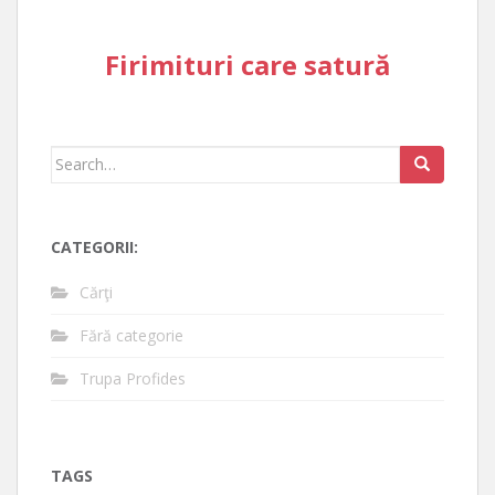
Firimituri care satură
Search
for:
CATEGORII:
Cărţi
Fără categorie
Trupa Profides
TAGS