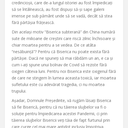
credincioșii, care de-a lungul istoriei au fost împiedicați
să se întâlnească, au fost dispuși să-și sape galerii
imense pe sub pământ unde să se vadă, decât să stea
fără părtășia frățească.
Din același motiv “Biserica subterană” din China numără
sute de milioane de creștini care riscă zilnic închisoare și
chiar moartea pentru a se vedea. De ce atâta
“nesăbuință”? Pentru că Biserica nu poate exista fără
părtășie. Dacă ne spuneți să mai răbdăm un an, e ca și
cum i-ați spune unui bolnav de Covid să reziste fără
oxigen câteva luni. Pentru noi Biserica este oxigenul fără
de care ne stingem în lumea aceasta toxică, iar moartea
sufletului este cu adevărat tragedia, ci nu moartea
trupului.
Așadar, Domnule Președinte, vă rugăm lăsați Biserica
să fie Biserică, pentru că nu tăierea slujbelor va fi o
soluție pentru împiedicarea acestei Pandemii, ci prin
tăierea slujbelor Bisericii veți tăia de fapt furtunul prin
care curge cel mai mare antidot inclusiv împotriva