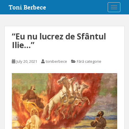
S
Toni Berbece
TOGGLE
k
i
p
t
“Eu nu lucrez de Sfântul
o
Ilie…”
m
a
i
July 20, 2021
toniberbece
Fără categorie
n
c
o
n
t
e
n
t