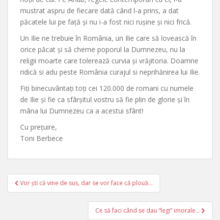
mustrat aspru de fiecare dată când l-a prins, a dat
păcatele lui pe față și nu i-a fost nici rușine și nici frică.
Un Ilie ne trebuie în România, un Ilie care să lovească în
orice păcat și să cheme poporul la Dumnezeu, nu la
religii moarte care tolerează curvia și vrăjitoria. Doamne
ridică si adu peste România curajul si neprihănirea lui Ilie.
Fiți binecuvântați toți cei 120.000 de romani cu numele
de Ilie și fie ca sfârșitul vostru să fie plin de glorie și în
mâna lui Dumnezeu ca a acestui sfânt!
Cu prețuire,
Toni Berbece
Post
Vor ști că vine de sus, dar se vor face că plouă…
navigation
Ce să faci când se dau “legi” imorale…