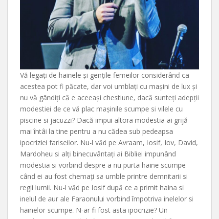
Vă legați de hainele și gențile femeilor considerând ca
acestea pot fi păcate, dar voi umblați cu mașini de lux și
nu vă gândiți că e aceeași chestiune, dacă sunteți adepții
modestiei de ce vă plac mașinile scumpe si vilele cu
piscine si jacuzzi? Dacă impui altora modestia ai grijă
mai întâi la tine pentru a nu cădea sub pedeapsa
ipocriziei fariseilor. Nu-l văd pe Avraam, Iosif, Iov, David,
Mardoheu si alți binecuvântați ai Bibliei impunând
modestia si vorbind despre a nu purta haine scumpe
când ei au fost chemați sa umble printre demnitarii si
regii lumii. Nu-l văd pe Iosif după ce a primit haina si
inelul de aur ale Faraonului vorbind împotriva inelelor si
hainelor scumpe. N-ar fi fost asta ipocrizie? Un