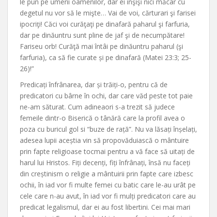
le pun pe umerii oamenilor, dar ei înşişi nici măcar cu
degetul nu vor să le mişte… Vai de voi, cărturari şi farisei
ipocriţi! Căci voi curăţaţi pe dinafară paharul şi farfuria,
dar pe dinăuntru sunt pline de jaf şi de necumpătare!
Fariseu orb! Curăţă mai întâi pe dinăuntru paharul (şi
farfuria), ca să fie curate și pe dinafară (Matei 23:3; 25-
26)!”
Predicați înfrânarea, dar și trăiți-o, pentru că de
predicatori cu bârne în ochi, dar care văd peste tot paie
ne-am săturat. Cum adineaori s-a trezit să judece
femeile dintr-o Biserică o tânără care la profil avea o
poza cu buricul gol si “buze de rață”. Nu va lăsați înșelați,
adesea lupii aceștia vin să propovăduiască o mântuire
prin fapte religioase tocmai pentru a vă face să uitați de
harul lui Hristos. Fiți decenți, fiți înfrânați, însă nu faceți
din creștinism o religie a mântuirii prin fapte care izbesc
ochii, în iad vor fi multe femei cu batic care le-au urât pe
cele care n-au avut, în iad vor fi mulți predicatori care au
predicat legalismul, dar ei au fost libertini. Cei mai mari