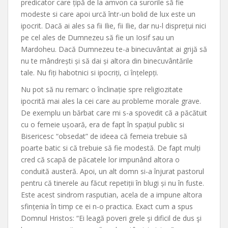
predicator care țipă de la amvon ca surorile să fie
modeste si care apoi urcă într-un bolid de lux este un
ipocrit. Dacă ai ales sa fii Ilie, fii Ilie, dar nu-l disprețui nici
pe cel ales de Dumnezeu să fie un Iosif sau un
Mardoheu. Dacă Dumnezeu te-a binecuvântat ai grijă să
nu te mândrești și să dai și altora din binecuvântările
tale. Nu fiți habotnici si ipocriți, ci înțelepți.
Nu pot să nu remarc o înclinație spre religiozitate
ipocrită mai ales la cei care au probleme morale grave.
De exemplu un bărbat care mi s-a spovedit că a păcătuit
cu o femeie ușoară, era de fapt în spațiul public si
Bisericesc “obsedat” de ideea că femeia trebuie să
poarte batic si că trebuie să fie modestă. De fapt mulți
cred că scapă de păcatele lor impunând altora o
conduită austeră. Apoi, un alt domn si-a înjurat pastorul
pentru că tinerele au făcut repetiții în blugi și nu în fuste.
Este acest sindrom rasputian, acela de a impune altora
sfințenia în timp ce ei n-o practica. Exact cum a spus
Domnul Hristos: “Ei leagă poveri grele şi dificil de dus şi