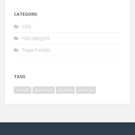
CATEGORII:
Cărţi
Fără categorie
Trupa Profides
TAGS
Articole
dragostea
profides
videoclip