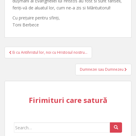
dușmani ai Evangheliei lui Hristos au fost si sunt fariseii,
feriți-vă de aluatul lor, cum ne-a zis si Mântuitorul!
Cu prețuire pentru sfinți,
Toni Berbece
Post
Ei cu Antihristul lor, noi cu Hristosul nostru…
navigation
Dumnezei sau Dumnezeu
Firimituri care satură
Search
for: