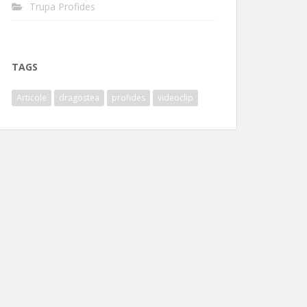
Trupa Profides
TAGS
Articole
dragostea
profides
videoclip