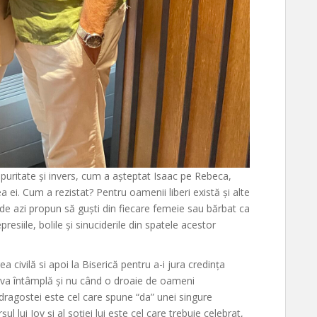
n puritate și invers, cum a așteptat Isaac pe Rebeca,
a ei. Cum a rezistat? Pentru oamenii liberi există și alte
e de azi propun să guști din fiecare femeie sau bărbat ca
esiile, bolile și sinuciderile din spatele acestor
a civilă si apoi la Biserică pentru a-i jura credința
se va întâmplă și nu când o droaie de oameni
 dragostei este cel care spune “da” unei singure
 lui Iov și al soției lui este cel care trebuie celebrat,