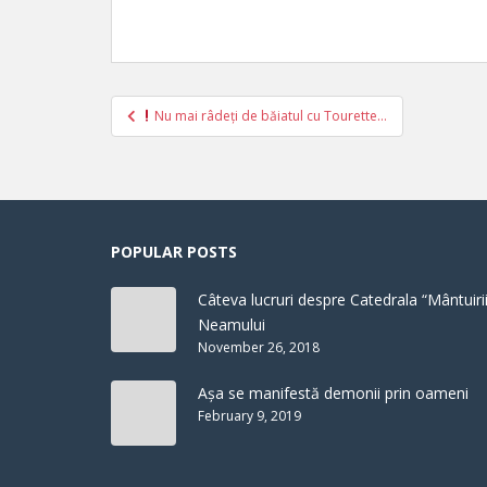
Post
Nu mai râdeți de băiatul cu Tourette…
navigation
POPULAR POSTS
Câteva lucruri despre Catedrala “Mântuirii
Neamului
November 26, 2018
Așa se manifestă demonii prin oameni
February 9, 2019