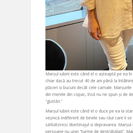
Marșul iubirii este când el o așteaptă pe ea î
chiar dacă au trecut 40 de ani până la întâlnire
plăceri si bucurii decât cele carnale. Marșuril
din merele din copac, însă nu ne spun și de depr
“gustări.”
Marșul iubirii este când el o duce pe ea la stare
veșnică indiferent de binele sau răul care li 
sărbătoresc libertinajul si depravarea. Marșul
persoane nu unei “turme de destrăbălați”. Marșul