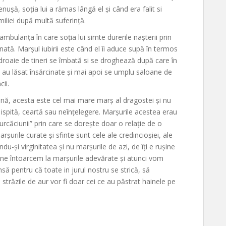
nușă, soția lui a rămas lângă el și când era falit si
iliei după multă suferință.
ambulanța în care soția lui simte durerile nașterii prin
tă. Marșul iubirii este când el îi aduce supă în termos
 droaie de tineri se îmbată si se droghează după care în
 au lăsat însărcinate și mai apoi se umplu saloane de
ii.
ună, acesta este cel mai mare marș al dragostei și nu
 ispită, ceartă sau neînțelegere. Marșurile acestea erau
purcăciunii” prin care se dorește doar o relație de o
rșurile curate și sfinte sunt cele ale credincioșiei, ale
du-și virginitatea și nu marșurile de azi, de îți e rușine
Să ne întoarcem la marșurile adevărate și atunci vom
nsă pentru că toate in jurul nostru se strică, să
 străzile de aur vor fi doar cei ce au păstrat hainele pe