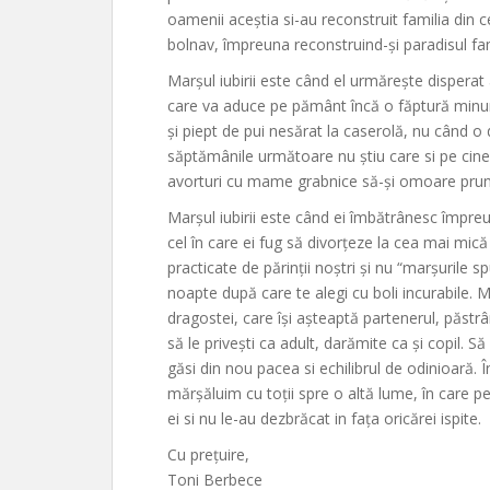
oamenii aceștia si-au reconstruit familia din ce
bolnav, împreuna reconstruind-și paradisul fam
Marșul iubirii este când el urmărește disperat 
care va aduce pe pământ încă o făptură minuna
și piept de pui nesărat la caserolă, nu când o
săptămânile următoare nu știu care si pe cine
avorturi cu mame grabnice să-și omoare prunc
Marșul iubirii este când ei îmbătrânesc împre
cel în care ei fug să divorțeze la cea mai mică
practicate de părinții noștri și nu “marșurile s
noapte după care te alegi cu boli incurabile. Ma
dragostei, care își așteaptă partenerul, păstrân
să le privești ca adult, darămite ca și copil. 
găsi din nou pacea si echilibrul de odinioară. Î
mărșăluim cu toții spre o altă lume, în care pe
ei si nu le-au dezbrăcat in fața oricărei ispite.
Cu prețuire,
Toni Berbece