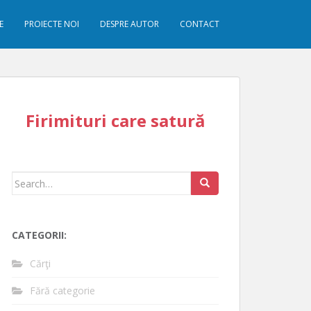
E
PROIECTE NOI
DESPRE AUTOR
CONTACT
Firimituri care satură
Search
for:
CATEGORII:
Cărţi
Fără categorie