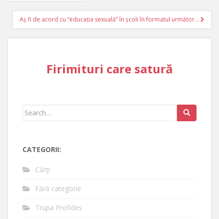
navigation
Aș fi de acord cu “educația sexuală” în școli în formatul următor…
Firimituri care satură
Search
for:
CATEGORII:
Cărţi
Fără categorie
Trupa Profides