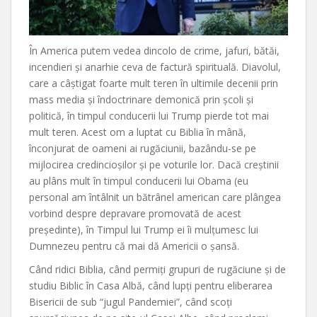
În America putem vedea dincolo de crime, jafuri, bătăi,
incendieri și anarhie ceva de factură spirituală. Diavolul,
care a câștigat foarte mult teren în ultimile decenii prin
mass media și îndoctrinare demonică prin școli și
politică, în timpul conducerii lui Trump pierde tot mai
mult teren. Acest om a luptat cu Biblia în mână,
înconjurat de oameni ai rugăciunii, bazându-se pe
mijlocirea credincioșilor și pe voturile lor. Dacă creștinii
au plâns mult în timpul conducerii lui Obama (eu
personal am întâlnit un bătrânel american care plângea
vorbind despre depravare promovată de acest
președinte), în Timpul lui Trump ei îi mulțumesc lui
Dumnezeu pentru că mai dă Americii o șansă.
Când ridici Biblia, când permiți grupuri de rugăciune și de
studiu Biblic în Casa Albă, când lupți pentru eliberarea
Bisericii de sub “jugul Pandemiei”, când scoți