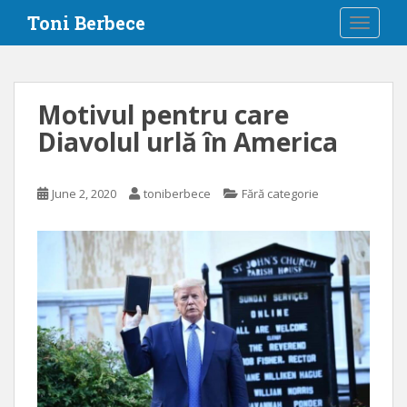
S
Toni Berbece
TOGGLE
k
i
p
t
Motivul pentru care
o
Diavolul urlă în America
m
a
i
June 2, 2020
toniberbece
Fără categorie
n
c
o
n
t
e
n
t