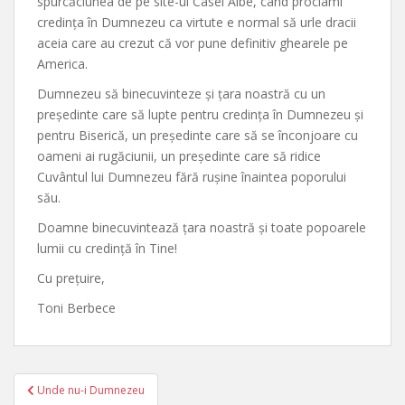
spurcăciunea de pe site-ul Casei Albe, când proclami
credința în Dumnezeu ca virtute e normal să urle dracii
aceia care au crezut că vor pune definitiv ghearele pe
America.
Dumnezeu să binecuvinteze și țara noastră cu un
președinte care să lupte pentru credința în Dumnezeu și
pentru Biserică, un președinte care să se înconjoare cu
oameni ai rugăciunii, un președinte care să ridice
Cuvântul lui Dumnezeu fără rușine înaintea poporului
său.
Doamne binecuvintează țara noastră și toate popoarele
lumii cu credință în Tine!
Cu prețuire,
Toni Berbece
Post
Unde nu-i Dumnezeu