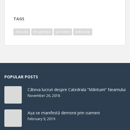
TAGS
Articole
dragostea
profides
videoclip
POPULAR POSTS
Câteva lucruri despre Catedrala “Mântuirii” Neamului
November 26, 2018
Așa se manifestă demonii prin oameni
February 9, 2019