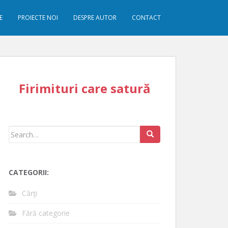
E
PROIECTE NOI
DESPRE AUTOR
CONTACT
Firimituri care satură
Search
for:
CATEGORII:
Cărţi
Fără categorie