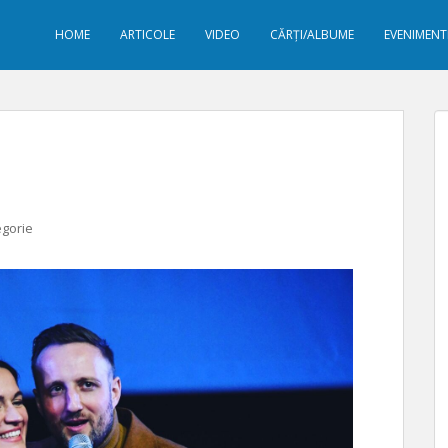
HOME
ARTICOLE
VIDEO
CĂRȚI/ALBUME
EVENIMENT
egorie