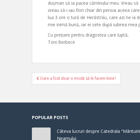
dușman să ia pacea căminului meu. Vreau să o
vreau să-i iau flori chiar din pensia aceea car
lua 3 ore o tură de Herăstrău, care azi ne ia 
mie inimă bună, iar ei sete după iubirea mea 
Cu prețuire pentru dragostea care luptă,
Toni Berbece
Post
Oare a fost doar o modă să le facem bine?
navigation
POPULAR POSTS
Câteva lucruri despre Catedrala “Mântuirii
Neamului