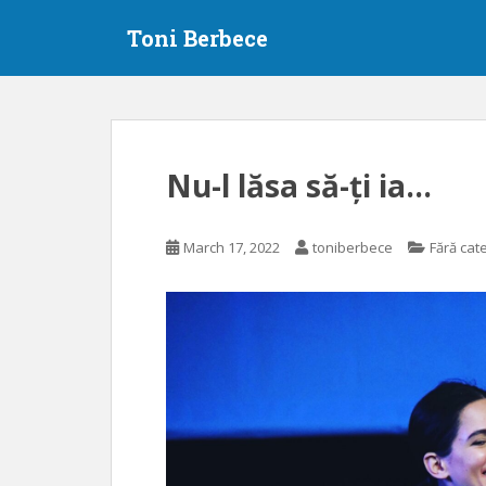
S
Toni Berbece
k
i
p
t
o
m
Nu-l lăsa să-ți ia…
a
i
n
March 17, 2022
toniberbece
Fără cat
c
o
n
t
e
n
t