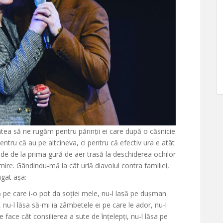
ntea să ne rugăm pentru părinții ei care după o căsnicie
ntru că au pe altcineva, ci pentru că efectiv ura e atât
nde de la prima gură de aer trasă la deschiderea ochilor
ire. Gândindu-mă la cât urlă diavolul contra familiei,
ugat așa:
 pe care i-o pot da soției mele, nu-l lasă pe dușman
nu-l lăsa să-mi ia zâmbetele ei pe care le ador, nu-l
re face cât consilierea a sute de înțelepți, nu-l lăsa pe