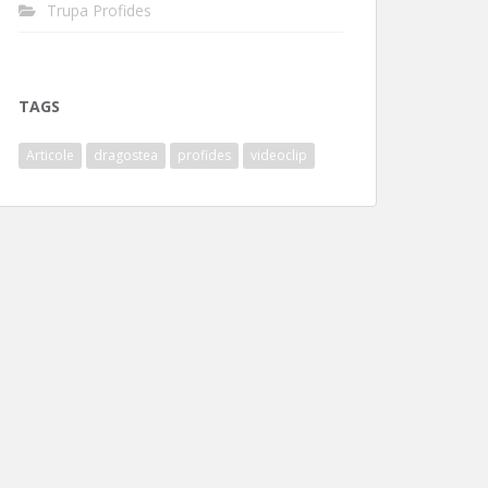
Trupa Profides
TAGS
Articole
dragostea
profides
videoclip