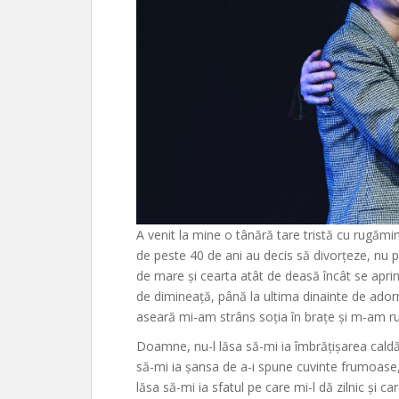
A venit la mine o tânără tare tristă cu rugămi
de peste 40 de ani au decis să divorțeze, nu pe
de mare și cearta atât de deasă încât se apri
de dimineață, până la ultima dinainte de adorm
aseară mi-am strâns soția în brațe și m-am r
Doamne, nu-l lăsa să-mi ia îmbrățișarea caldă
să-mi ia șansa de a-i spune cuvinte frumoase, 
lăsa să-mi ia sfatul pe care mi-l dă zilnic și ca