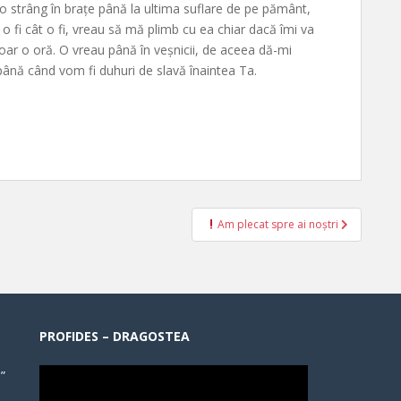
 strâng în brațe până la ultima suflare de pe pământ,
e o fi cât o fi, vreau să mă plimb cu ea chiar dacă îmi va
doar o oră. O vreau până în veșnicii, de aceea dă-mi
până când vom fi duhuri de slavă înaintea Ta.
Am plecat spre ai noștri
PROFIDES – DRAGOSTEA
”