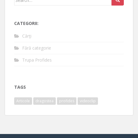
for:
CATEGORII:
Cărţi
Fără categorie
Trupa Profides
TAGS
Articole
dragostea
profides
videoclip