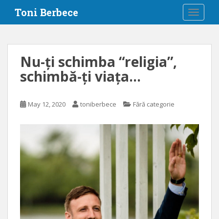
S
Toni Berbece
TOGGLE
k
i
p
t
Nu-ți schimba “religia”,
o
schimbă-ți viața…
m
a
i
May 12, 2020
toniberbece
Fără categorie
n
c
o
n
t
e
n
t