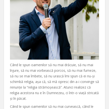
Când le spun oamenilor să nu mai drăcuie, să nu mai
înjure, să nu mai vorbească porcos, să nu mai fumeze,
să nu se mai îmbete, să nu urască îmi spun că ei nu-și
schimbă religia, așa că, să mă opresc din a-i convinge să
renunțe la “religia strămoșească”. Atunci realizez că
religia acestora nu e în Dumnezeu, ci într-o viață stricată
și în păcat.
Când le spun oamenilor să nu mai curvească, când le