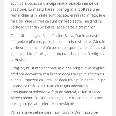
spun că e păcat să-ți începi relația sexuală înainte de
căsătorie, că masturbarea, pornografia, poftirea unei
femei chiar și în minte sunt păcate, ei îmi râd în față, le e
milă de mine și cred că sunt din vreo sectă, neștiind că
vorbesc chiar din Scriptură, acea carte a creștinilor.
Da, atât de exigentă și sfântă e Biblia. Dar în această
sfințenie e plăcere, pace, bucurie, liniște și iubire. Când le
vorbesc și de aceste păcate mi se spune la fel să-i las că
ei nu-și schimbă religia, dar eu nu-i chem la altă religie, ci
la Hristos.
Dragilor, nu sunteți chemați la o altă religie, ci la singura
credință adevărată cea în care dacă trăiești în sfințenie Îl
ai pe Dumnezeu ca Tată, iar dacă trăiești în păcat îl ai pe
Satana ca tată. Și nu uitați că religia adevărată
presupune și milostenia față de văduvă, orfan și sărac.
Alege credința în Dumnezeu și nu te mai minți că o poți
duce și cu păcate tolerate la nesfârșit!
Vă las aici versetele care l-au întors la Dumnezeu pe