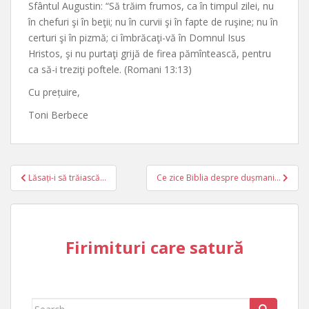
Sfântul Augustin: “Să trăim frumos, ca în timpul zilei, nu
în chefuri şi în beţii; nu în curvii şi în fapte de ruşine; nu în
certuri şi în pizmă; ci îmbrăcaţi-vă în Domnul Isus
Hristos, şi nu purtaţi grijă de firea pămîntească, pentru
ca să-i treziţi poftele. (Romani 13:13)
Cu prețuire,
Toni Berbece
Post
Lăsați-i să trăiască…
Ce zice Biblia despre dușmani…
navigation
Firimituri care satură
Search