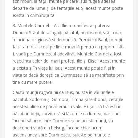
schimbării la față, munte pe care Isus fugea adesea
departe de lume și de tentațiile ei. Și acest munte poste
exista în cămăruța ta!
3. Muntele Carmel – Aici Ilie a manifestat puterea
Duhului Sfânt de a înghiți păcatul, ocultismul, vrăjitoria,
minciuna religioasă și demonică. Preoții lui Baal, preoții
falși, au fost scoși pe linie moartă pentru ca poporul să-
L vadă pe Dumnezeul adevărat. Muntele Carmel a fost
reședința celor doi mari profeți, Ilie și Elisei. Acest munte
a exista și în viața lui Isus. Acest munte poate fi și în
viața ta dacă dorești ca Dumnezeu să se manifeste prin
tine cu mare putere!
Caută munții rugăciunii ca Isus, nu sta în văi unde e
păcatul. Sodoma și Gomora, Timna și Ierihonul, cetățile
acestea pline de păcat erau în vale. E ușor să trăiești în
păcat, în beții, curvii, ură și lăcomie ca lumea, dar cine
începe să urce spre Dumnezeu pe acești munți, va
descoperi viață din belșug. Începe chiar acum
ascensiunea spre Dumnezeu, suie-te pe muntele