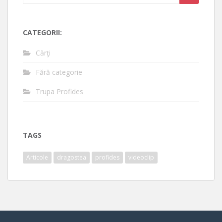
for:
CATEGORII:
Cărţi
Fără categorie
Trupa Profides
TAGS
Articole
dragostea
profides
videoclip