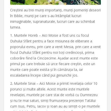
Creștinii au trei munți importanți, munți pomeniți deseori
în Biblie, munți pe care s-au întâmplat lucruri
inimaginabile, supranaturale, lucruri care au schimbat
lumea.
1. Muntele Horeb – Aici Moise a fost uns cu focul
Duhului Sfânt pentru a face misiunea de eliberare a
poporului evreu, prin care a venit Mesia, prin care a venit
focul Duhului Sfânt pentru noi toți credincioșii, prima
coborâre fiind la Cincizecime. Așadar acest munte este
primul pe care trebuie să urce fiecare creștin, este un
munte care poate exista și în cămăruța ta, iar
escaladarea începe când pui genunchii jos.
2. Muntele Sinai – Aici Moise a primit revelația celor 10
porunci și multe altele. Acest munte este muntele
revelației, muntele pe care stai de vorbă cu Dumnezeu
și nu te mai saturi, simți frumusețea prezenței Tatălui
cum Isus, Petru, Iacov și Ioan au au simțit-o pe muntele