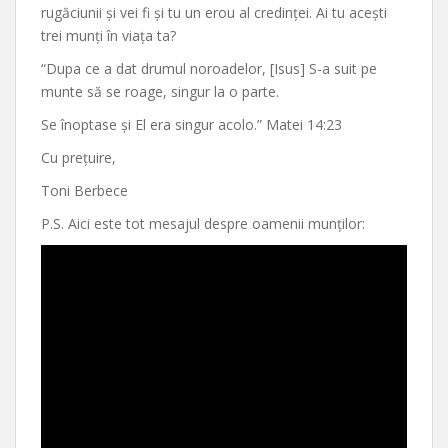
rugăciunii și vei fi și tu un erou al credinței. Ai tu acești
trei munți în viața ta?
“Dupa ce a dat drumul noroadelor, [Isus] S-a suit pe
munte să se roage, singur la o parte.
Se înoptase și El era singur acolo.” Matei 14:23
Cu prețuire,
Toni Berbece
P.S. Aici este tot mesajul despre oamenii munților: