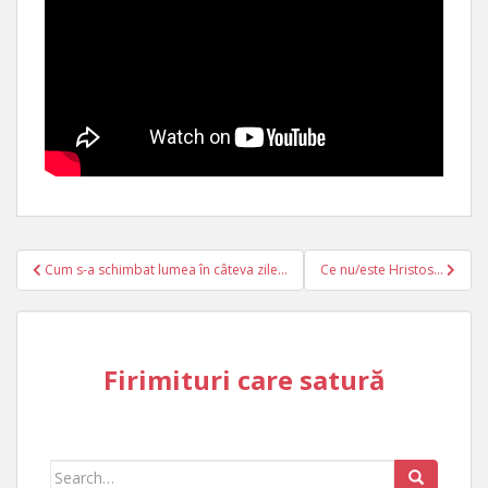
Post
Cum s-a schimbat lumea în câteva zile…
Ce nu/este Hristos…
navigation
Firimituri care satură
Search