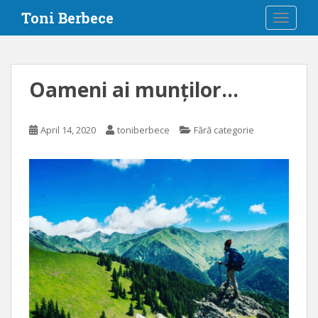
S
Toni Berbece
TOGGLE
k
i
p
t
Oameni ai munților…
o
m
a
April 14, 2020
toniberbece
Fără categorie
i
n
c
o
n
t
e
n
t