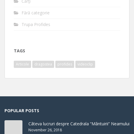
Cărţi
Fără categorie
Trupa Profides
TAGS
Articole
dragostea
profides
videoclip
POPULAR POSTS
Câteva lucruri despre Catedrala “Mântuirii” Neamului
November 26, 2018