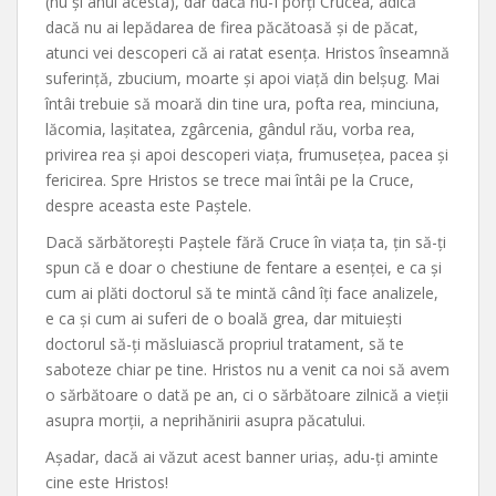
(nu și anul acesta), dar dacă nu-I porți Crucea, adică
dacă nu ai lepădarea de firea păcătoasă și de păcat,
atunci vei descoperi că ai ratat esența. Hristos înseamnă
suferință, zbucium, moarte și apoi viață din belșug. Mai
întâi trebuie să moară din tine ura, pofta rea, minciuna,
lăcomia, lașitatea, zgârcenia, gândul rău, vorba rea,
privirea rea și apoi descoperi viața, frumusețea, pacea și
fericirea. Spre Hristos se trece mai întâi pe la Cruce,
despre aceasta este Paștele.
Dacă sărbătorești Paștele fără Cruce în viața ta, țin să-ți
spun că e doar o chestiune de fentare a esenței, e ca și
cum ai plăti doctorul să te mintă când îți face analizele,
e ca și cum ai suferi de o boală grea, dar mituiești
doctorul să-ți măsluiască propriul tratament, să te
saboteze chiar pe tine. Hristos nu a venit ca noi să avem
o sărbătoare o dată pe an, ci o sărbătoare zilnică a vieții
asupra morții, a neprihănirii asupra păcatului.
Așadar, dacă ai văzut acest banner uriaș, adu-ți aminte
cine este Hristos!