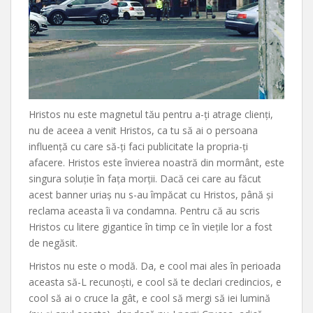
Hristos nu este magnetul tău pentru a-ți atrage clienți,
nu de aceea a venit Hristos, ca tu să ai o persoana
influență cu care să-ți faci publicitate la propria-ți
afacere. Hristos este învierea noastră din mormânt, este
singura soluție în fața morții. Dacă cei care au făcut
acest banner uriaș nu s-au împăcat cu Hristos, până și
reclama aceasta îi va condamna. Pentru că au scris
Hristos cu litere gigantice în timp ce în viețile lor a fost
de negăsit.
Hristos nu este o modă. Da, e cool mai ales în perioada
aceasta să-L recunoști, e cool să te declari credincios, e
cool să ai o cruce la gât, e cool să mergi să iei lumină