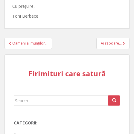
Cu prețuire,
Toni Berbece
Post
Oameni ai munților…
Ai răbdare…
navigation
Firimituri care satură
Search
for:
CATEGORII: