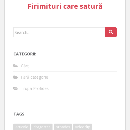
Firimituri care satură
Search
for:
CATEGORII:
Cărţi
Fără categorie
Trupa Profides
TAGS
Articole
dragostea
profides
videoclip