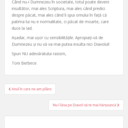
Când nu-i Dumnezeu în societate, totul poate deveni
insultător, mai ales Scriptura, mai ales când predici
despre păcat, mai ales când îi spui omului în față că
patima lui nu e normalitate, ci păcat de moarte, care
duce la Iad.
Așadar, mai ușor cu sensibilitățile. Apropiați-vă de
Dumnezeu și nu vă va mai putea insulta nici Diavolul!
Spun NU adevăratului rasism,
Toni Berbece
Post
Anul în care ne-am plâns
navigation
Nu-l lăsa pe Diavol să te mai hărțuiască