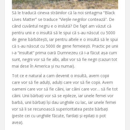
Să le traducă cineva străinilor că la noi sintagma “Black
Lives Matter” se traduce “Viețile negrilor contează”. De
când cuvântul negru e o inslută? De fapt am văzut că
pentru unii e o insultă să le spui că s-au născut cu 5000
de gene bărbătești, iar pentru altele e o insultă să le spui
că s-au născut cu 5000 de gene femeiești. Practic pe unii
i-a “insultat” prima oară Dumnezeu că i-a făcut așa cum
sunt, negrii vor să fie albi, albii vor să fie negri (cazuri tot
mai dese în America și nu numai).
Tot ce e natural a cam devenit o insultă, avem copii
care vor să fie adulți, adulți care vor să fie copii. Avem
oameni care vor să fie câini, iar câini care vor… să fie tot
câini. Unii bărbați vor să se epileze, iar unele femei vor
barbă, unii bărbați își dau unghiile cu lac, iar unele femei
vor să li se recunoască superioritatea peste bărbați
(peste cei cu unghiile făcute, fardați și epilați o pot
avea).