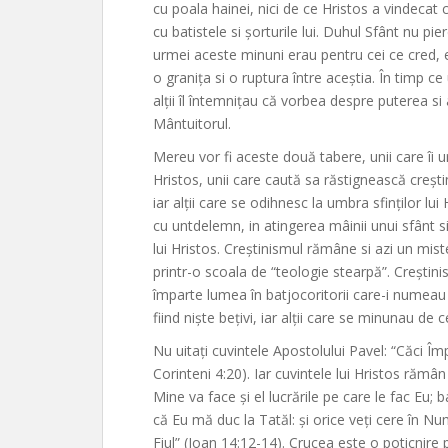
cu poala hainei, nici de ce Hristos a vindecat 
cu batistele si șorturile lui. Duhul Sfânt nu pi
urmei aceste minuni erau pentru cei ce cred, e
o granița si o ruptura între aceștia. În timp ce
alții îl întemnițau că vorbea despre puterea si
Mântuitorul.
Mereu vor fi aceste două tabere, unii care îi u
Hristos, unii care caută sa răstignească creștin
iar alții care se odihnesc la umbra sfinților lu
cu untdelemn, in atingerea mâinii unui sfânt si
lui Hristos. Creștinismul rămâne si azi un mist
printr-o scoala de “teologie stearpă”. Creștini
împarte lumea în batjocoritorii care-i numeau 
fiind niște bețivi, iar alții care se minunau de
Nu uitați cuvintele Apostolului Pavel: “Căci Îm
Corinteni 4:20). Iar cuvintele lui Hristos răm
Mine va face și el lucrările pe care le fac Eu;
că Eu mă duc la Tatăl: și orice veți cere în Nu
Fiul” (Ioan 14:12-14). Crucea este o poticnire 