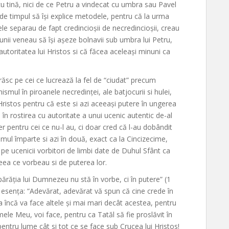
cu tină, nici de ce Petru a vindecat cu umbra sau Pavel
erde timpul să își explice metodele, pentru că la urma
le separau de fapt credincioșii de necredincioșii, creau
 unii veneau să își așeze bolnavii sub umbra lui Petru,
 autoritatea lui Hristos si că făcea aceleași minuni ca
răsc pe cei ce lucrează la fel de “ciudat” precum
ismul în piroanele necredinței, ale batjocurii si hulei,
i Hristos pentru că este si azi aceeași putere în ungerea
 în rostirea cu autoritate a unui ucenic autentic de-al
er pentru cei ce nu-l au, ci doar cred că l-au dobândit
smul împarte si azi în două, exact ca la Cincizecime,
pe ucenicii vorbitori de limbi date de Duhul Sfânt ca
 ceea ce vorbeau si de puterea lor.
părăția lui Dumnezeu nu stă în vorbe, ci în putere” (1
ân esența: “Adevărat, adevărat vă spun că cine crede în
 ba încă va face altele și mai mari decât acestea, pentru
mele Meu, voi face, pentru ca Tatăl să fie proslăvit în
pentru lume cât si tot ce se face sub Crucea lui Hristos!