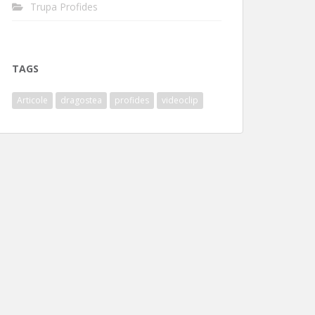
Trupa Profides
TAGS
Articole
dragostea
profides
videoclip