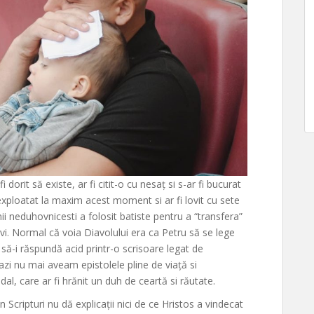
 dorit să existe, ar fi citit-o cu nesaț si s-ar fi bucurat
i exploatat la maxim acest moment si ar fi lovit cu sete
i neduhovnicesti a folosit batiste pentru a “transfera”
vi. Normal că voia Diavolului era ca Petru să se lege
l să-i răspundă acid printr-o scrisoare legat de
 azi nu mai aveam epistolele pline de viață si
dal, care ar fi hrănit un duh de ceartă si răutate.
 Scripturi nu dă explicații nici de ce Hristos a vindecat