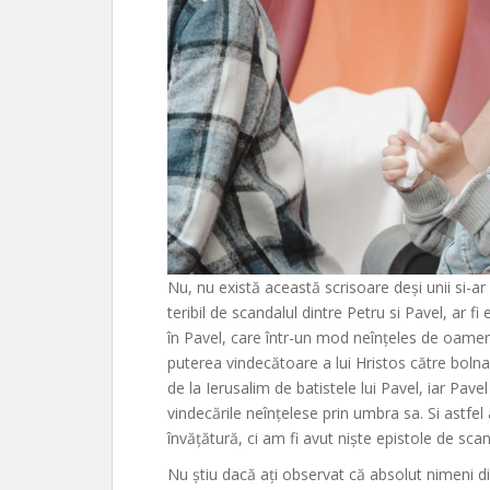
Nu, nu există această scrisoare deși unii si-ar fi
teribil de scandalul dintre Petru si Pavel, ar f
în Pavel, care într-un mod neînțeles de oameni
puterea vindecătoare a lui Hristos către bolna
de la Ierusalim de batistele lui Pavel, iar Pave
vindecările neînțelese prin umbra sa. Si astfel
învățătură, ci am fi avut niște epistole de scan
Nu știu dacă ați observat că absolut nimeni din