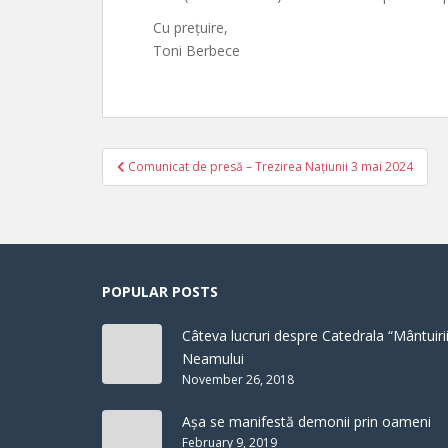
Cu prețuire,
Toni Berbece
Post
Comunicat de presă – Trezirea Națiunii 3 mai 2024
navigation
POPULAR POSTS
Câteva lucruri despre Catedrala “Mântuirii
Neamului
November 26, 2018
Așa se manifestă demonii prin oameni
February 9, 2019