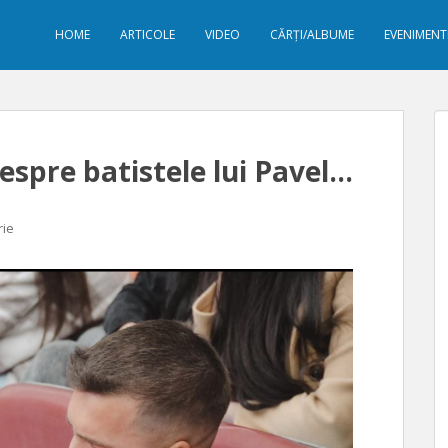
HOME
ARTICOLE
VIDEO
CĂRȚI/ALBUME
EVENIMENT
despre batistele lui Pavel…
rie