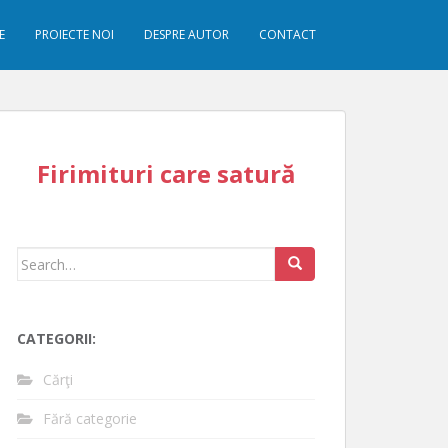
E
PROIECTE NOI
DESPRE AUTOR
CONTACT
Firimituri care satură
Search
for:
CATEGORII:
Cărţi
Fără categorie