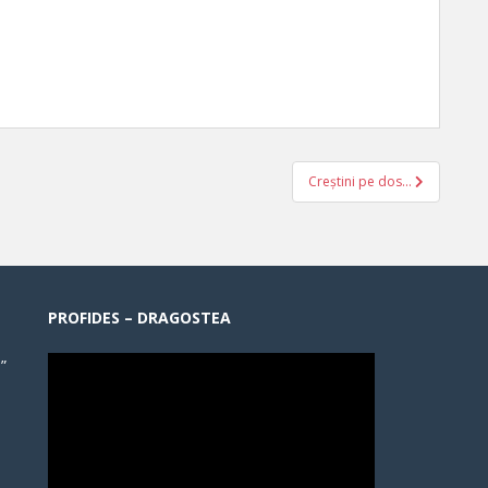
Creștini pe dos…
PROFIDES – DRAGOSTEA
”