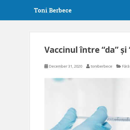
S
Toni Berbece
k
i
p
t
o
m
Vaccinul între “da” și
a
i
n
December 31, 2020
toniberbece
Fără
c
o
n
t
e
n
t