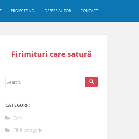
E
PROIECTE NOI
DESPRE AUTOR
CONTACT
Firimituri care satură
Search
for:
CATEGORII:
Cărţi
Fără categorie