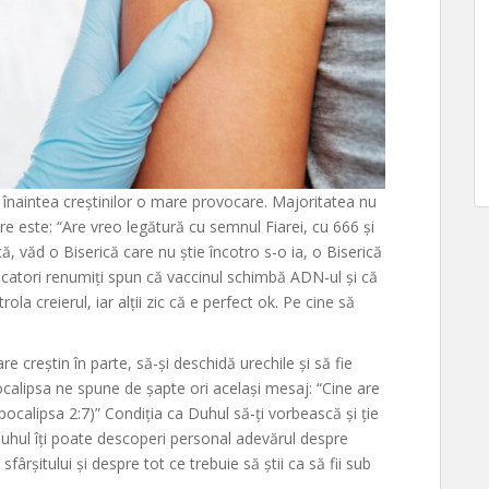
înaintea creștinilor o mare provocare. Majoritatea nu
re este: “Are vreo legătură cu semnul Fiarei, cu 666 și
ă, văd o Biserică care nu știe încotro s-o ia, o Biserică
icatori renumiți spun că vaccinul schimbă ADN-ul și că
a creierul, iar alții zic că e perfect ok. Pe cine să
e creștin în parte, să-și deschidă urechile și să fie
calipsa ne spune de șapte ori același mesaj: “Cine are
pocalipsa 2:7)” Condiția ca Duhul să-ți vorbească și ție
 Duhul îți poate descoperi personal adevărul despre
fârșitului și despre tot ce trebuie să știi ca să fii sub