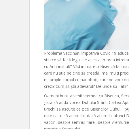
Problema vaccinării împotriva Covid 19 aduce 
știu ce să facă legat de acesta, marea întreba
cu Antihristiul?” Văd în mare o Biserică buimac
care nu știe pe cine să creadă, mai mulți pred
ne umple corpul cu nanoboți, care ne vor control
crezi? Cum să știi adevarul? De unde să-l afli?
Oameni buni, a venit vremea ca Biserica, fiecar
gata să audă vocea Duhului Sfânt. Cartea Apo
urechi să asculte ce zice Bisericilor Duhul… (A
este ca tu să ai urechi, dacă ai urechi atunci
vaccin, despre semnul fiarei, despre vremurile s
protecția Domnului.