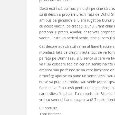
Dacă ești încă buimac și nu știi pe cine să crez
să îți deschizi propriile urechi față de Duhul Sf
am pus pe genunchi și L-am rugat pe Duhul S
cu acest vaccin, ce credeți, Duhul Sfânt chiar 
personal și precis. Așadar, dezolvată propria t
vaccinul este un pericol pentru tine și corpul 
Cât despre adevăratul semn al fiarei trebuie s
mondială față de creștinii autentici; se va f
pe față pe Dumnezeu și Biserica și care va fac
va fi să coboare foc din cer din senin; înaint
dreapta sau pe frunte se va cere închinare obli
omorât); apoi se va pune un semn vizibil sau 
nu se va putea cumpăra sau vinde (Apocalipsa
fiarei nu va fi o cursă pentru cei neprihăniți, 
care trăiesc în păcat. Tu ca parte din Biserica lu
vrei cu semnul fiarei asupra ta (2 Tesaloniceni
Cu prețuire,
Toni Berbece