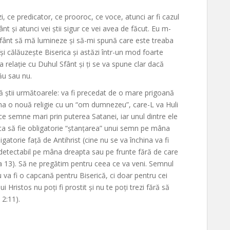
i, ce predicator, ce prooroc, ce voce, atunci ar fi cazul
ânt și atunci vei știi sigur ce vei avea de făcut. Eu m-
fânt să mă lumineze și să-mi spună care este treaba
își călăuzește Biserica și astăzi într-un mod foarte
a relație cu Duhul Sfânt și ți se va spune clar dacă
tău sau nu.
ă știi următoarele: va fi precedat de o mare prigoană
orma o nouă religie cu un “om dumnezeu”, care-L va Huli
e semne mari prin puterea Satanei, iar unul dintre ele
e ca să fie obligatorie “ștanțarea” unui semn pe mâna
gatorie față de Antihrist (cine nu se va închina va fi
detectabil pe mâna dreapta sau pe frunte fără de care
 13). Să ne pregătim pentru ceea ce va veni. Semnul
nu va fi o capcană pentru Biserică, ci doar pentru cei
i Hristos nu poți fi prostit și nu te poți trezi fără să
 2:11).