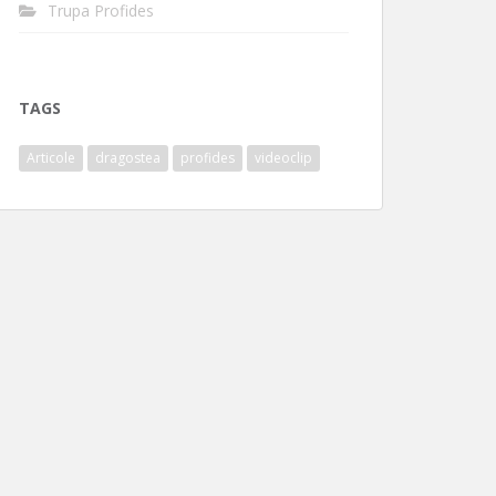
Trupa Profides
TAGS
Articole
dragostea
profides
videoclip