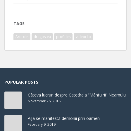
TAGS
Articole
dragostea
profides
videoclip
POPULAR POSTS
Câteva lucruri despre Catedrala “Mântuirii” Neamului
November 26, 2018
Așa se manifestă demonii prin oameni
February 9, 2019