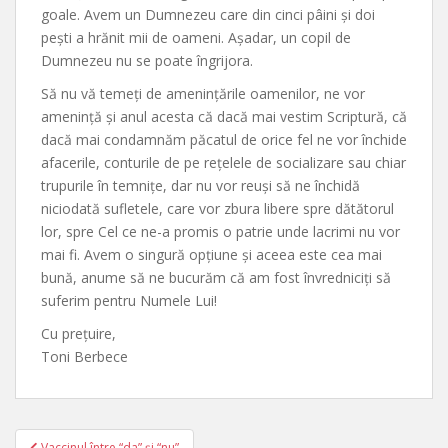
goale. Avem un Dumnezeu care din cinci pâini și doi
pești a hrănit mii de oameni. Așadar, un copil de
Dumnezeu nu se poate îngrijora.
Să nu vă temeți de amenințările oamenilor, ne vor
amenință și anul acesta că dacă mai vestim Scriptură, că
dacă mai condamnăm păcatul de orice fel ne vor închide
afacerile, conturile de pe rețelele de socializare sau chiar
trupurile în temnițe, dar nu vor reuși să ne închidă
niciodată sufletele, care vor zbura libere spre dătătorul
lor, spre Cel ce ne-a promis o patrie unde lacrimi nu vor
mai fi. Avem o singură opțiune și aceea este cea mai
bună, anume să ne bucurăm că am fost învredniciți să
suferim pentru Numele Lui!
Cu prețuire,
Toni Berbece
Post
Vaccinul între “da” și “nu”