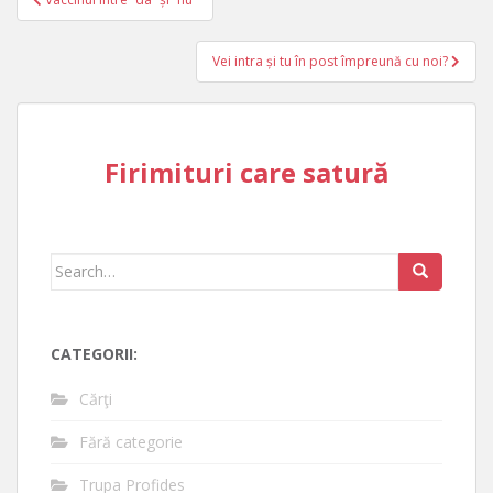
navigation
Vei intra și tu în post împreună cu noi?
Firimituri care satură
Search
for:
CATEGORII:
Cărţi
Fără categorie
Trupa Profides