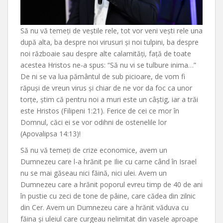
Să nu vă temeți de veștile rele, tot vor veni vești rele una
după alta, ba despre noi virusuri și noi tulpini, ba despre
noi războaie sau despre alte calamități, față de toate
acestea Hristos ne-a spus: “Să nu vi se tulbure inima…”
De ni se va lua pământul de sub picioare, de vom fi
răpuși de vreun virus și chiar de ne vor da foc ca unor
torțe, știm că pentru noi a muri este un câștig, iar a trăi
este Hristos (Filipeni 1:21). Ferice de cei ce mor în
Domnul, căci ei se vor odihni de ostenelile lor
(Apovalipsa 14:13)!
Să nu vă temeți de crize economice, avem un
Dumnezeu care l-a hrănit pe Ilie cu carne când în Israel
nu se mai găseau nici făină, nici ulei. Avem un
Dumnezeu care a hrănit poporul evreu timp de 40 de ani
în pustie cu zeci de tone de pâine, care cădea din zilnic
din Cer. Avem un Dumnezeu care a hrănit văduva cu
făina și uleiul care curgeau nelimitat din vasele aproape