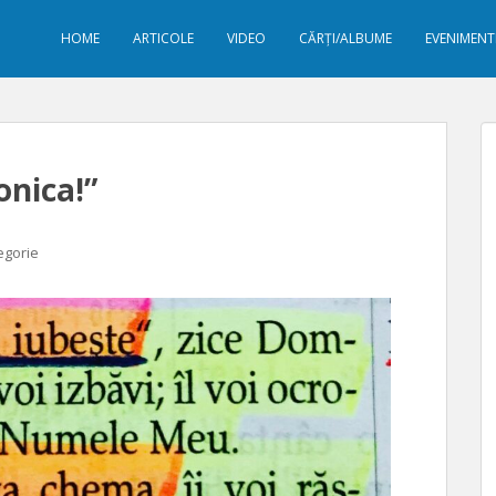
HOME
ARTICOLE
VIDEO
CĂRȚI/ALBUME
EVENIMENT
onica!”
egorie