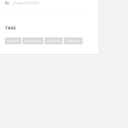
Trupa Profides
TAGS
Articole
dragostea
profides
videoclip