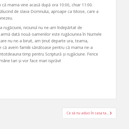
am că mama vine acasă după ora 10:00, chiar 11:00.
trălucind de slava Domnului, aproape ca Moise, care a
mnezeu.
na rugăciunii, niciunul nu ne-am îndepărtat de
ă armă dată nouă oamenilor este rugăciunea în Numele
care nu ne-a biruit, am ținut departe ura, teama,
pune că avem familii sănătoase pentru că mama ne-a
întotdeauna timp pentru Scriptură și rugăciune. Ferice
âne tari și vor face mari isprăvi!
Ce să nu aduci în casa ta…