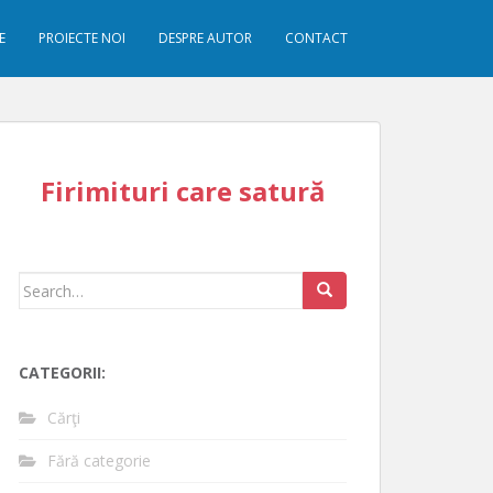
E
PROIECTE NOI
DESPRE AUTOR
CONTACT
Firimituri care satură
Search
for:
CATEGORII:
Cărţi
Fără categorie