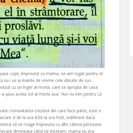
i șase copii, împreună cu mama, ne-am rugat pentru el
ă nu i se ia înainte de vreme cele dăruite de sus.
ăzut cu un înger al morții, care se apropia de casa
-a spus acelui sol al morții așa: “Aici nu intri pentru că
ă comunitatea creștină din care face parte, este o
iecare zi de la ora 8:00 la ora 9:00, indiferent dacă
Biserică să se roage împreuna cu alte câteva persoane.
în fiecare dimineața când ne trezeam, mama nu era