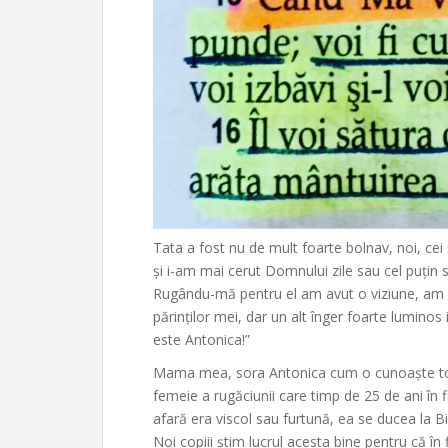
Tata a fost nu de mult foarte bolnav, noi, ce
și i-am mai cerut Domnului zile sau cel puțin s
Rugându-mă pentru el am avut o viziune, am v
părinților mei, dar un alt înger foarte luminos i
este Antonica!”
Mama mea, sora Antonica cum o cunoaște toat
femeie a rugăciunii care timp de 25 de ani în f
afară era viscol sau furtună, ea se ducea la 
Noi copiii știm lucrul acesta bine pentru că 