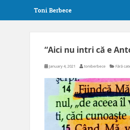
S
Toni Berbece
k
i
p
t
o
m
“Aici nu intri că e Ant
a
i
n
January 4, 2021
toniberbece
Fără cat
c
o
n
t
e
n
t