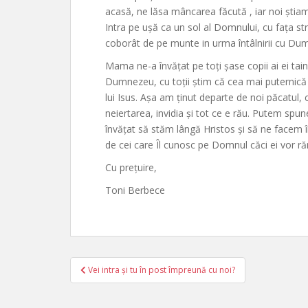
acasă, ne lăsa mâncarea făcută , iar noi ști
Intra pe ușă ca un sol al Domnului, cu fața s
coborât de pe munte in urma întâlnirii cu Du
Mama ne-a învățat pe toți șase copii ai ei tai
Dumnezeu, cu toții știm că cea mai puternic
lui Isus. Așa am ținut departe de noi păcatul, 
neiertarea, invidia și tot ce e rău. Putem s
învățat să stăm lângă Hristos și să ne facem 
de cei care Îl cunosc pe Domnul căci ei vor răm
Cu prețuire,
Toni Berbece
Post
Vei intra și tu în post împreună cu noi?
navigation