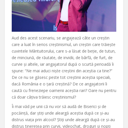
Aud des acest scenariu, se angajează câte un creștin
care a luat în serios creștinismul, un creștin care trăiește
cuvintele Mântuitorului, care s-a lăsat de beție, de tutun,
de minciună, de răutate, de invidii, de bârfă, de furt, de
curvie și altele, iar angajatorul după o scurtă perioadă îi
spune: “Ne mai aduci niște creștini din aceștia ca tine?”
De ce nu se găsesc peste tot creștinii aceștia speciali,
dacă România e o țară creștină? De ce angajatorii îi
caută cu freneziepe oamenii aceștia rari? Oare nu pentru
că doar câțiva trăiesc creștinismul?
Îi mai văd pe unii că nu vor să audă de Biserici și de
pocăință, dar știți unde aleargă aceștia după ce și-au
distrus viața prin alcool? Știți unde aleargă după ce și-au
distrus tinerețea prin curvii, videochat, droguri și nopți