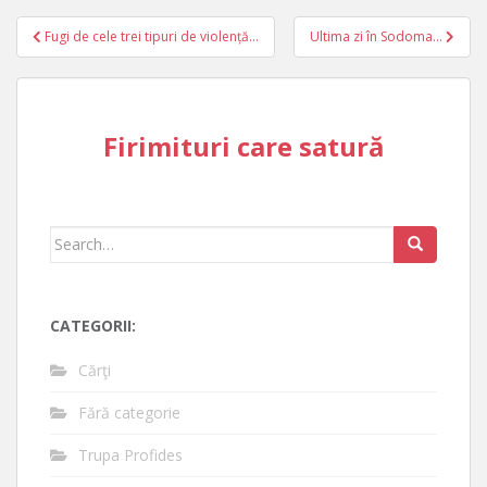
Post
Fugi de cele trei tipuri de violență…
Ultima zi în Sodoma…
navigation
Firimituri care satură
Search
for:
CATEGORII:
Cărţi
Fără categorie
Trupa Profides