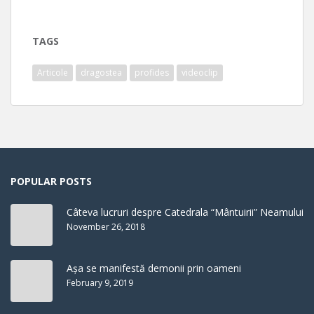
TAGS
Articole
dragostea
profides
videoclip
POPULAR POSTS
Câteva lucruri despre Catedrala “Mântuirii” Neamului
November 26, 2018
Așa se manifestă demonii prin oameni
February 9, 2019