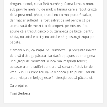
droguri, alcool, curvii fără număr și faima lumii. A murit
sub privirile mele nu de mult o tânâră care a făcut ciroză
de la prea mult păcat, trupul nu i-a mai putut fi salvat,
dar măcar sufletul i-a fost salvat de iad pentru că pe
ultima sută de metri L-a descoperit pe Hristos. Pot
spune că a trecut dincolo cu zâmbetul pe buze, pentru
că da, nu totul e aici și nu totul e să-ți distrugi trupul pe
păcate.
Oameni buni, căutați-L pe Dumnezeu și pocăința înainte
de a vă distruge păcatul, iar dacă ați ajuns pe marginea
unei gropi de mormânt și încă mai respirați folosiți
aceaste ultime suflări pentru a vă salva sufletul, iar de
vrea Bunul Dumnezeu vă va vindeca și trupurile. Dar nu
uitați, viața din belșug este în direcția opusă păcatului.
Cu prețuire,
Toni Berbece