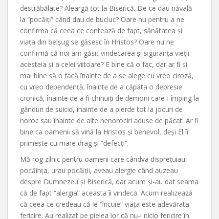
destrăbălate? Aleargă tot la Biserică. De ce dau năvală
la “pocăiți” când dau de bucluc? Oare nu pentru a ne
confirma că ceea ce contează de fapt, sănătatea și
viața din belșug se găsesc în Hristos? Oare nu ne
confirmă că noi am găsit vindecarea și siguranța vieții
acesteia și a celei viitoare? E bine că o fac, dar ar fi și
mai bine să o facă înainte de a se alege cu vreo ciroză,
cu vreo dependență, înainte de a căpăta o depresie
cronică, înainte de a fi chinuiți de demoni care-i împing la
gânduri de suicid, înainte de a pierde tot la jocuri de
noroc sau înainte de alte nenorociri aduse de păcat. Ar fi
bine ca oamenii să vină la Hristos și benevol, deși El îi
primește cu mare drag și “defecți”.
Mă rog zilnic pentru oameni care cândva disprețuiau
pocăința, urau pocăiții, aveau alergie când auzeau
despre Dumnezeu și Biserică, dar acum și-au dat seama
că de fapt “alergia” aceasta îi vindecă. Acum realizează
că ceea ce credeau că le “încuie” viața este adevărata
fericire. Au realizat pe pielea lor că nu-i nicio fericire în