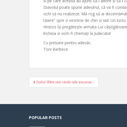
si pe care aceștia au ajuns să-i adore și să-i
Diavolul poate spune adevărul, că va fi condamna
ochi să nu realizeze. Mă rog să ai discernămân
tăiere” spre o vesnicie de chin si Iad. Un lucru 
Hristos își pregătește armata Lui câștigătoare.
încheia si vom fi chemați la Judecata!
Cu prețuire pentru adevăr,
Toni Berbece
Post
Duhul Sfânt știe rănile tale ascunse…
navigation
POPULAR POSTS