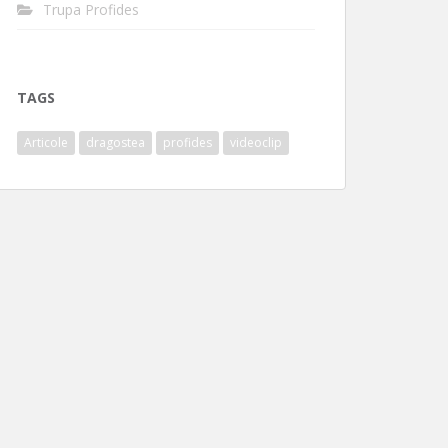
Trupa Profides
TAGS
Articole
dragostea
profides
videoclip