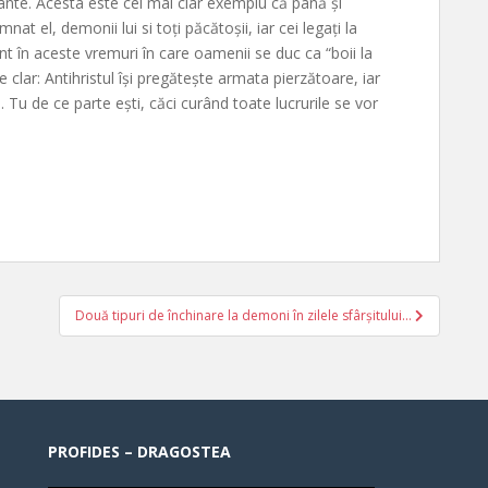
 cânte. Acesta este cel mai clar exemplu că până și
t el, demonii lui si toți păcătoșii, iar cei legați la
t în aceste vremuri în care oamenii se duc ca “boii la
e clar: Antihristul își pregătește armata pierzătoare, iar
 Tu de ce parte ești, căci curând toate lucrurile se vor
Două tipuri de închinare la demoni în zilele sfârșitului…
PROFIDES – DRAGOSTEA