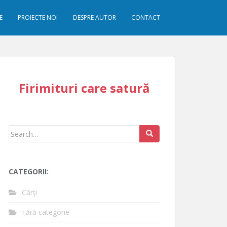
E
PROIECTE NOI
DESPRE AUTOR
CONTACT
Firimituri care satură
Search
for:
CATEGORII:
Cărţi
Fără categorie