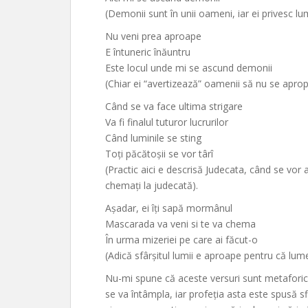
(Demonii sunt în unii oameni, iar ei privesc lu
Nu veni prea aproape
E întuneric înăuntru
Este locul unde mi se ascund demonii
(Chiar ei “avertizează” oamenii să nu se aprop
Când se va face ultima strigare
Va fi finalul tuturor lucrurilor
Când luminile se sting
Toți păcătoșii se vor târî
(Practic aici e descrisă Judecata, când se vor a
chemați la judecată).
Așadar, ei îți sapă mormânul
Mascarada va veni si te va chema
În urma mizeriei pe care ai făcut-o
(Adică sfârșitul lumii e aproape pentru că lum
Nu-mi spune că aceste versuri sunt metaforice
se va întâmpla, iar profeția asta este spusă 