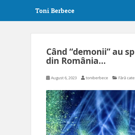
S
Toni Berbece
k
i
p
t
o
m
Când “demonii” au spu
a
din România…
i
n
c
August 6, 2023
toniberbece
Fără cate
o
n
t
e
n
t