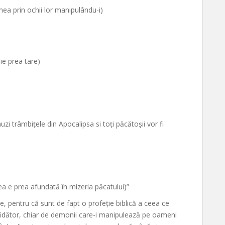
mea prin ochii lor manipulându-i)
ie prea tare)
uzi trâmbițele din Apocalipsa si toți păcătoșii vor fi
ea e prea afundată în mizeria păcatului)”
, pentru că sunt de fapt o profeție biblică a ceea ce
sfidător, chiar de demonii care-i manipulează pe oameni