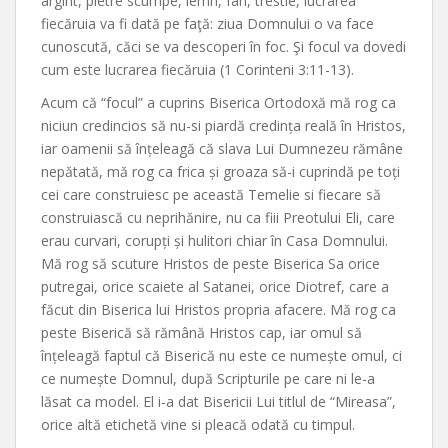
argint, pietre scumpe, lemn, fân, trestie, lucrarea
fiecăruia va fi dată pe faţă: ziua Domnului o va face
cunoscută, căci se va descoperi în foc. Şi focul va dovedi
cum este lucrarea fiecăruia (1 Corinteni 3:11-13).
Acum că “focul” a cuprins Biserica Ortodoxă mă rog ca
niciun credincios să nu-si piardă credința reală în Hristos,
iar oamenii să înțeleagă că slava Lui Dumnezeu rămâne
nepătată, mă rog ca frica și groaza să-i cuprindă pe toți
cei care construiesc pe această Temelie si fiecare să
construiască cu neprihănire, nu ca fiii Preotului Eli, care
erau curvari, corupți și hulitori chiar în Casa Domnului.
Mă rog să scuture Hristos de peste Biserica Sa orice
putregai, orice scaiete al Satanei, orice Diotref, care a
făcut din Biserica lui Hristos propria afacere. Mă rog ca
peste Biserică să rămână Hristos cap, iar omul să
înțeleagă faptul că Biserică nu este ce numește omul, ci
ce numește Domnul, după Scripturile pe care ni le-a
lăsat ca model. El i-a dat Bisericii Lui titlul de “Mireasa”,
orice altă etichetă vine si pleacă odată cu timpul.