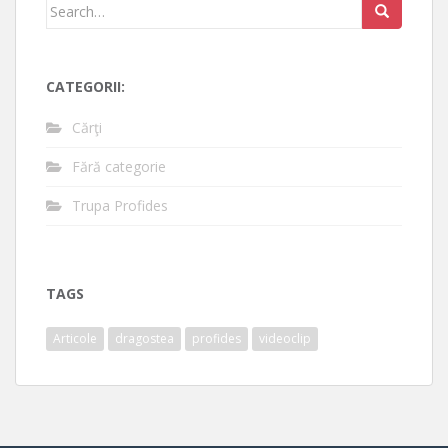
Search
for:
CATEGORII:
Cărţi
Fără categorie
Trupa Profides
TAGS
Articole
dragostea
profides
videoclip