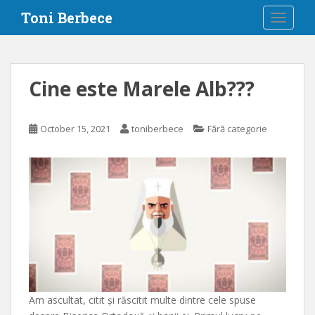
S
Toni Berbece
TOGGLE
k
i
p
t
Cine este Marele Alb???
o
m
a
October 15, 2021
toniberbece
Fără categorie
i
n
c
o
n
t
e
n
t
Am ascultat, citit și răscitit multe dintre cele spuse