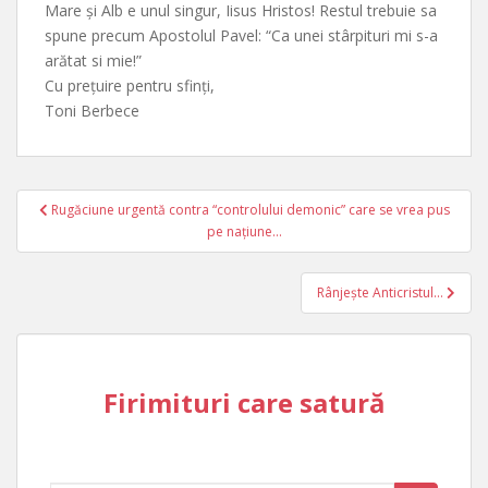
Mare și Alb e unul singur, Iisus Hristos! Restul trebuie sa
spune precum Apostolul Pavel: “Ca unei stârpituri mi s-a
arătat si mie!”
Cu prețuire pentru sfinți,
Toni Berbece
Post
Rugăciune urgentă contra “controlului demonic” care se vrea pus
navigation
pe națiune…
Rânjește Anticristul…
Firimituri care satură