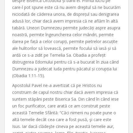
despre Biserica Ortodoxă și banii ei. Primul lucru pe
care-l pot spune este că nu avem dreptul să ne bucurăm
niciodată de căderea unora, de disprețul sau denigrarea
adusă lor, chiar dacă avem impresia că ne aflăm în altă
tabără. Uneori Dumnezeu permite judecăți aspre asupra
noastră, permite îngeuncherea celor mândri, permite
darea pe față a celor corupți, permite pietrelor ascuțite
ale hulitorilor să lovească, permite focului să iasă și să
ardă ce s-a zidit pe Temelia Sa. Obadia a profețit
distrugerea Edomului pentru că s-a bucurat în ziua când
Dumnezeu a judecat Iuda pentru păcatul și corupția lui
(Obadia 1:11-15).
Apostolul Pavel ne-a avertizat că pe Hristos nu
construim de capul nostru chiar dacă avem impresia că
suntem stăpâni peste Biserica Sa. Din când în când iese
un foc purificator, care arată ce am construit peste
această Temelie Sfântă: “Căci nimeni nu poate pune o
altă temelie decât cea care a fost pusă, şi care este
Isus. Iar dacă clădeşte cineva pe această temelie aur,