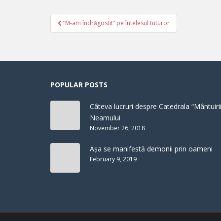
Post
“M-am îndrăgostit” pe întelesul tuturor
navigation
POPULAR POSTS
Câteva lucruri despre Catedrala “Mântuirii
Neamului
November 26, 2018
Așa se manifestă demonii prin oameni
February 9, 2019