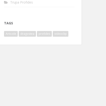
Trupa Profides
TAGS
Articole
dragostea
profides
videoclip