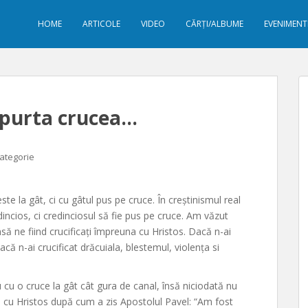
HOME
ARTICOLE
VIDEO
CĂRȚI/ALBUME
EVENIMENT
u purta crucea…
categorie
 la gât, ci cu gâtul pus pe cruce. În creștinismul real
ncios, ci credinciosul să fie pus pe cruce. Am văzut
însă ne fiind crucificați împreuna cu Hristos. Dacă n-ai
 dacă n-ai crucificat drăcuiala, blestemul, violența si
 cu o cruce la gât cât gura de canal, însă niciodată nu
a cu Hristos după cum a zis Apostolul Pavel: “Am fost