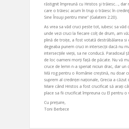
răstignit împreună cu Hristos şi trăiesc…, dar n
care o trăiesc acum în trup o trăiesc în credin
Sine Însuşi pentru mine” (Galateni 2:20).
As vrea sa văd cruci peste tot, iubesc sa văd c
unde vezi cruci la fiecare colț de drum, am văz
plină de troițe, a fost votată destrăbălarea s
degeaba punem cruci in intersecții dacă nu m
intersecțiile vieții, sa ne conducă. Paradoxul ț
de loc oameni morți față de păcate. Nu vă mai 
cruce de lemn n-a speriat niciun drac, dar un o
Mă rog pentru o Românie creștină, nu doar cu
suprem al credinței naționale, Grecia a căzut
Mare când Hristos a fost crucificat să arați cât i
place sa fii crucificat împreuna cu El pentru o
Cu prețuire,
Toni Berbece