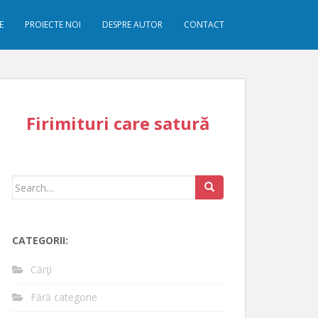
E
PROIECTE NOI
DESPRE AUTOR
CONTACT
Firimituri care satură
Search
for:
CATEGORII:
Cărţi
Fără categorie