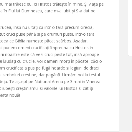
u mai trăiesc eu, ci Hristos trăieşte în mine. Şi viaţa pe
ţa în Fiul lui Dumnezeu, care m-a iubit şi S-a dat pe
rucea, însă nu uitați că intr-o tară precum Grecia,
ut cruci puse până si pe drumuri pustii, intr-o tara
i ceea ce Biblia numește păcat scârbos. Așadar,
ai punem omeni crucificați împreuna cu Hristos in
ării noastre este că vezi cruci peste tot, însă aproape
lăudați cu crucile, voi oameni morți în păcate, căci o
m crucificat a pus pe fugă hoarde si legiuni de draci.
 simboluri creștine, dar pagână. Urmăm noi la testul
 deja. Te aștept pe Național Arena pe 3 mai in Vinerea
ubești creștinismul si valorile lui Hristos si cât îți
 viata nouă!