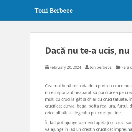
S
Toni Berbece
k
i
p
t
o
m
Dacă nu te-a ucis, n
a
i
n
February 20, 2024
toniberbece
Fără 
c
o
n
Cea mai bună metoda de a purta o cruce nu este
t
nu e important neaparat să pui crucea pe credi
e
mulți cu cruci la gât si chiar cu cruci tatuate, 
n
crucificat curvia, beția, pofta rea, ura, furtul,
t
orice alt păcat degeaba pui cruci pe tine.
În Iad pot ajunge oameni tapetați cu cruci sau
va ajunge în Iad un crestin crucificat împreun