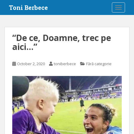
S
Toni Berbece
TOGGLE
k
i
p
t
“De ce, Doamne, trec pe
o
aici…”
m
a
i
October 2, 2020
toniberbece
Fără categorie
n
c
o
n
t
e
n
t