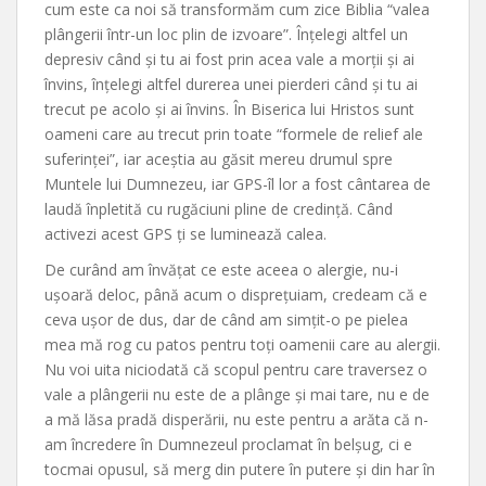
cum este ca noi să transformăm cum zice Biblia “valea
plângerii într-un loc plin de izvoare”. Înțelegi altfel un
depresiv când și tu ai fost prin acea vale a morții și ai
învins, înțelegi altfel durerea unei pierderi când și tu ai
trecut pe acolo și ai învins. În Biserica lui Hristos sunt
oameni care au trecut prin toate “formele de relief ale
suferinței”, iar aceștia au găsit mereu drumul spre
Muntele lui Dumnezeu, iar GPS-îl lor a fost cântarea de
laudă înpletită cu rugăciuni pline de credință. Când
activezi acest GPS ți se luminează calea.
De curând am învățat ce este aceea o alergie, nu-i
ușoară deloc, până acum o disprețuiam, credeam că e
ceva ușor de dus, dar de când am simțit-o pe pielea
mea mă rog cu patos pentru toți oamenii care au alergii.
Nu voi uita niciodată că scopul pentru care traversez o
vale a plângerii nu este de a plânge și mai tare, nu e de
a mă lăsa pradă disperării, nu este pentru a arăta că n-
am încredere în Dumnezeul proclamat în belșug, ci e
tocmai opusul, să merg din putere în putere și din har în