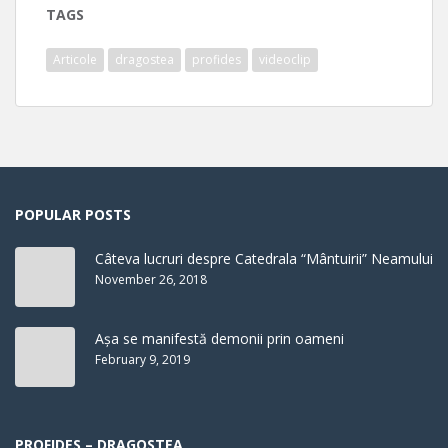
TAGS
Articole
dragostea
profides
videoclip
POPULAR POSTS
Câteva lucruri despre Catedrala “Mântuirii” Neamului
November 26, 2018
Așa se manifestă demonii prin oameni
February 9, 2019
PROFIDES – DRAGOSTEA