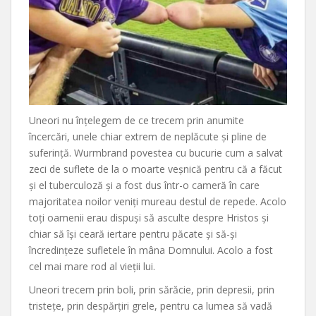
Uneori nu înțelegem de ce trecem prin anumite
încercări, unele chiar extrem de neplăcute și pline de
suferință. Wurmbrand povestea cu bucurie cum a salvat
zeci de suflete de la o moarte veșnică pentru că a făcut
și el tuberculoză și a fost dus într-o cameră în care
majoritatea noilor veniți mureau destul de repede. Acolo
toți oamenii erau dispuși să asculte despre Hristos și
chiar să își ceară iertare pentru păcate și să-și
încredințeze sufletele în mâna Domnului. Acolo a fost
cel mai mare rod al vieții lui.
Uneori trecem prin boli, prin sărăcie, prin depresii, prin
tristețe, prin despărțiri grele, pentru ca lumea să vadă