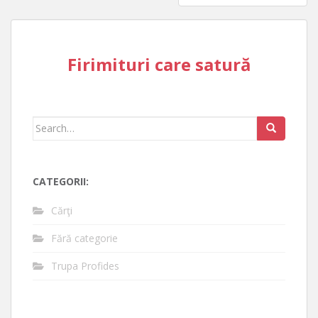
Firimituri care satură
Search
for:
CATEGORII:
Cărţi
Fără categorie
Trupa Profides