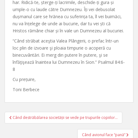
har. Ridică-te, șterge-ți lacrimile, deschide-ți gura și
umple-o cu laude către Dumnezeu. Îți vei debusolat
dușmanul care se hrănea cu suferința ta, îl vei buimăci,
nu va înțelege de unde ai bucurie, dar tu vei ști că
Hristos rămâne chiar și în vale un Dumnezeu al bucuriei.
“Când străbat aceştia Valea Plângerii, o prefac într-un
loc plin de izvoare şi ploaia timpurie o acoperă cu
binecuvântări. Ei merg din putere în putere, şi se
înfăţişează înaintea lui Dumnezeu în Sion.” Psalmul 84:6-
8
Cu prețuire,
Toni Berbece
Post
Când destrăbălarea societății se vede pe trupurile copiilor…
navigation
Când avionul face “pană”