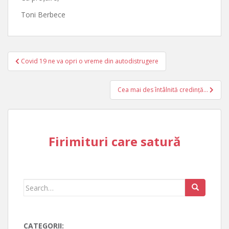
Toni Berbece
Post
Covid 19 ne va opri o vreme din autodistrugere
navigation
Cea mai des întâlnită credință…
Firimituri care satură
Search
for:
CATEGORII: