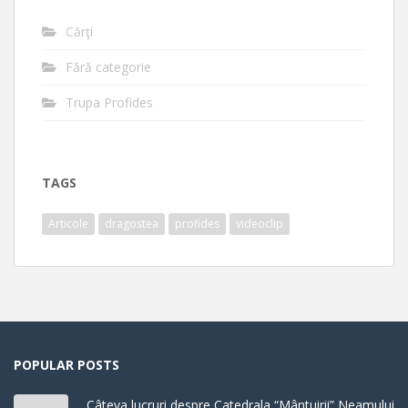
Cărţi
Fără categorie
Trupa Profides
TAGS
Articole
dragostea
profides
videoclip
POPULAR POSTS
Câteva lucruri despre Catedrala “Mântuirii” Neamului