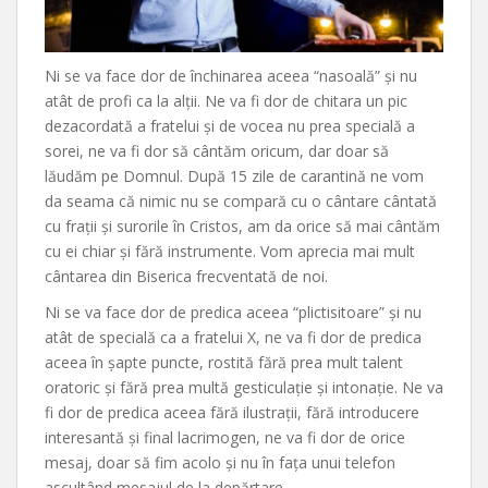
Ni se va face dor de închinarea aceea “nasoală” și nu
atât de profi ca la alții. Ne va fi dor de chitara un pic
dezacordată a fratelui și de vocea nu prea specială a
sorei, ne va fi dor să cântăm oricum, dar doar să
lăudăm pe Domnul. După 15 zile de carantină ne vom
da seama că nimic nu se compară cu o cântare cântată
cu frații și surorile în Cristos, am da orice să mai cântăm
cu ei chiar și fără instrumente. Vom aprecia mai mult
cântarea din Biserica frecventată de noi.
Ni se va face dor de predica aceea “plictisitoare” și nu
atât de specială ca a fratelui X, ne va fi dor de predica
aceea în șapte puncte, rostită fără prea mult talent
oratoric și fără prea multă gesticulație și intonație. Ne va
fi dor de predica aceea fără ilustrații, fără introducere
interesantă și final lacrimogen, ne va fi dor de orice
mesaj, doar să fim acolo și nu în fața unui telefon
ascultând mesajul de la depărtare.