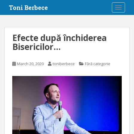
S
Toni Berbece
TOGGLE
k
i
p
t
Efecte după închiderea
o
Bisericilor…
m
a
i
March 20, 2020
toniberbece
Fără categorie
n
c
o
n
t
e
n
t