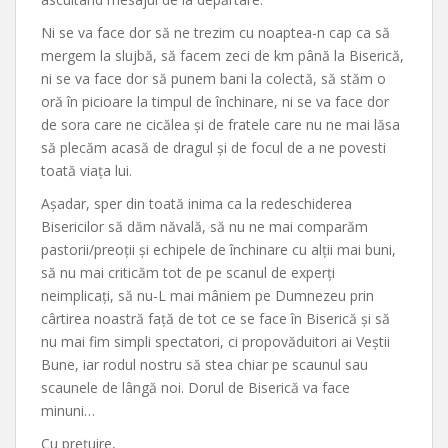
Ni se va face dor să ne trezim cu noaptea-n cap ca să
mergem la slujbă, să facem zeci de km până la Biserică,
ni se va face dor să punem bani la colectă, să stăm o
oră în picioare la timpul de închinare, ni se va face dor
de sora care ne cicălea și de fratele care nu ne mai lăsa
să plecăm acasă de dragul și de focul de a ne povesti
toată viața lui.
Așadar, sper din toată inima ca la redeschiderea
Bisericilor să dăm năvală, să nu ne mai comparăm
pastorii/preoții și echipele de închinare cu alții mai buni,
să nu mai criticăm tot de pe scanul de experți
neimplicați, să nu-L mai mâniem pe Dumnezeu prin
cârtirea noastră față de tot ce se face în Biserică și să
nu mai fim simpli spectatori, ci propovăduitori ai Veștii
Bune, iar rodul nostru să stea chiar pe scaunul sau
scaunele de lângă noi. Dorul de Biserică va face
minuni…
Cu prețuire,