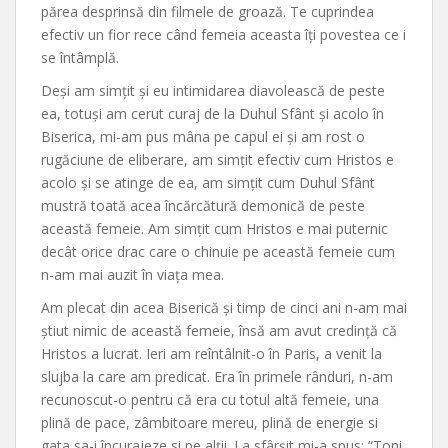
părea desprinsă din filmele de groază. Te cuprindea
efectiv un fior rece când femeia aceasta îți povestea ce i
se întâmplă.
Deși am simțit și eu intimidarea diavolească de peste
ea, totuși am cerut curaj de la Duhul Sfânt și acolo în
Biserica, mi-am pus mâna pe capul ei și am rost o
rugăciune de eliberare, am simțit efectiv cum Hristos e
acolo și se atinge de ea, am simțit cum Duhul Sfânt
mustră toată acea încărcătură demonică de peste
această femeie. Am simțit cum Hristos e mai puternic
decât orice drac care o chinuie pe această femeie cum
n-am mai auzit în viața mea.
Am plecat din acea Biserică și timp de cinci ani n-am mai
știut nimic de această femeie, însă am avut credință că
Hristos a lucrat. Ieri am reîntâlnit-o în Paris, a venit la
slujba la care am predicat. Era în primele rânduri, n-am
recunoscut-o pentru că era cu totul altă femeie, una
plină de pace, zâmbitoare mereu, plină de energie si
gata sa-i încurajeze si pe alții. La sfârșit mi-a spus: “Toni,