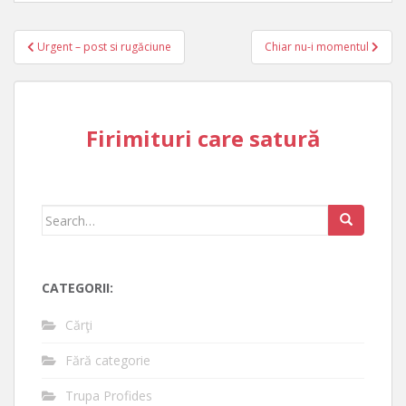
Post
Urgent – post si rugăciune
Chiar nu-i momentul
navigation
Firimituri care satură
Search
for:
CATEGORII:
Cărţi
Fără categorie
Trupa Profides