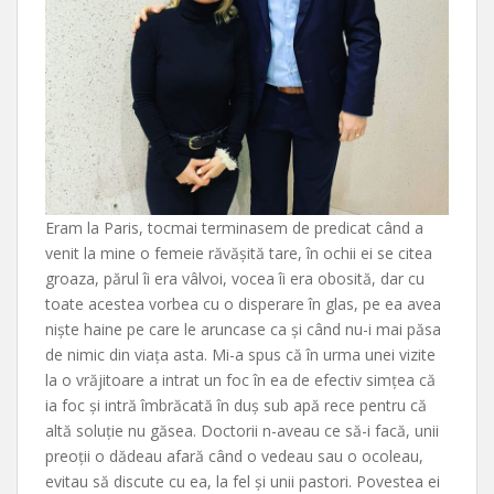
Eram la Paris, tocmai terminasem de predicat când a
venit la mine o femeie răvășită tare, în ochii ei se citea
groaza, părul îi era vâlvoi, vocea îi era obosită, dar cu
toate acestea vorbea cu o disperare în glas, pe ea avea
niște haine pe care le aruncase ca și când nu-i mai păsa
de nimic din viața asta. Mi-a spus că în urma unei vizite
la o vrăjitoare a intrat un foc în ea de efectiv simțea că
ia foc și intră îmbrăcată în duș sub apă rece pentru că
altă soluție nu găsea. Doctorii n-aveau ce să-i facă, unii
preoții o dădeau afară când o vedeau sau o ocoleau,
evitau să discute cu ea, la fel și unii pastori. Povestea ei