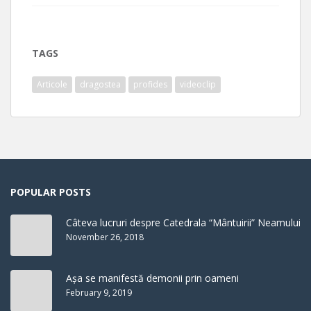
TAGS
Articole
dragostea
profides
videoclip
POPULAR POSTS
Câteva lucruri despre Catedrala “Mântuirii” Neamului
November 26, 2018
Așa se manifestă demonii prin oameni
February 9, 2019