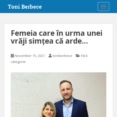
S
Toni Berbece
TOGGLE
k
i
p
t
Femeia care în urma unei
o
vrăji simțea că arde…
m
a
i
November 15, 2021
toniberbece
Fără
n
categorie
c
o
n
t
e
n
t