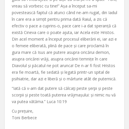
vreau să vorbesc cu tine!” Așa a început sa-mi
povestească faptul că atunci când ne-am rugat, din Iadul
în care era a simțit pentru prima dată Raiul, a zis că
efectiv o pace a cuprins-o, pace care i-a dat speranță că
există Cineva care o poate ajuta, iar Acela este Hristos.
Din acel moment a început procesul eliberării ei, iar azi e
o femeie eliberată, plină de pace și care proclamă în
gura mare că Isus are putere asupra oricărui demon,
asupra oricărei vrăji, asupra oricărei temnițe în care
Diavolul și păcatul ne pot arunca! De n-ar fi fost Hristos
era fie moartă, fie sedată și legată printr-un spital de
psihiatrie, dar azi e liberă și o mărturie atât de puternică.
“Iată că v-am dat putere să călcaţi peste șerpi și peste
scorpii și peste toată puterea vrăjmașului: și nimic nu vă
va putea vătăma.” Luca 10:19
Cu prețuire,
Toni Berbece