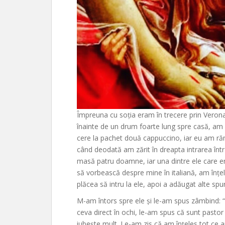
Împreuna cu soția eram în trecere prin Veron
înainte de un drum foarte lung spre casă, am z
cere la pachet două cappuccino, iar eu am răm
când deodată am zărit în dreapta intrarea într
masă patru doamne, iar una dintre ele care er
să vorbească despre mine în italiană, am înțel
plăcea să intru la ele, apoi a adăugat alte spur
M-am întors spre ele și le-am spus zâmbind: “
ceva direct în ochi, le-am spus că sunt pasto
iubește mult. Le-am zis că am înțeles tot ce au