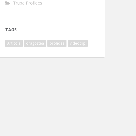
Trupa Profides
TAGS
Articole
dragostea
profides
videoclip