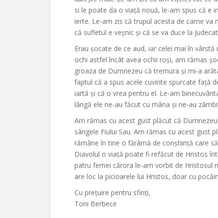
si le poate da o viață nouă, le-am spus că e 
ierte. Le-am zis că trupul acesta de carne va 
că sufletul e veșnic și că se va duce la Judecat
Erau șocate de ce aud, iar celei mai în vârstă 
ochi astfel încât avea ochii roși, am rămas șoc
groaza de Dumnezeu că tremura și mi-a arătat
faptul că a spus acele cuvinte spurcate față d
iartă și că o vrea pentru el. Le-am binecuvânt
lângă ele ne-au făcut cu mâna și ne-au zâmbi
Am rămas cu acest gust plăcut că Dumnezeu iube
sângele Fiului Sau. Am rămas cu acest gust plă
rămâne în tine o fărâmă de conștiință care să 
Diavolul o viață poate fi refăcut de Hristos în
patru femei cărora le-am vorbit de Hristosul meu
are loc la picioarele lui Hristos, doar cu pocăi
Cu prețuire pentru sfinți,
Toni Berbece