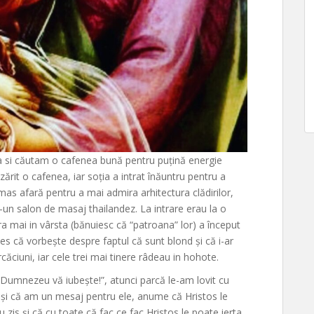
a si căutam o cafenea bună pentru puțină energie
ărit o cafenea, iar soția a intrat înăuntru pentru a
as afară pentru a mai admira arhitectura clădirilor,
-un salon de masaj thailandez. La intrare erau la o
a mai in vârsta (bănuiesc că “patroana” lor) a început
es că vorbește despre faptul că sunt blond și că i-ar
căciuni, iar cele trei mai tinere râdeau in hohote.
Dumnezeu vă iubește!”, atunci parcă le-am lovit cu
r și că am un mesaj pentru ele, anume că Hristos le
 zis și că cu toate că fac ce fac Hristos le poate ierta