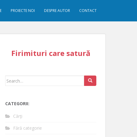
E
PROIECTE NOI
DESPRE AUTOR
CONTACT
Firimituri care satură
Search
for:
CATEGORII:
Cărţi
Fără categorie