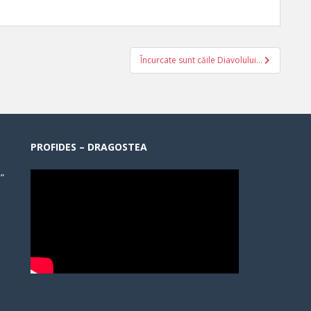
Încurcate sunt căile Diavolului…
PROFIDES – DRAGOSTEA
”