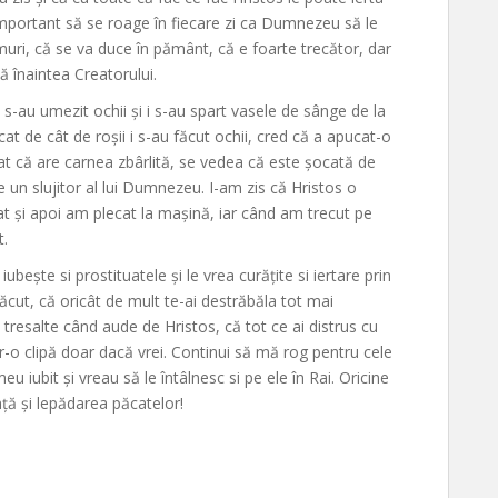
important să se roage în fiecare zi ca Dumnezeu să le
muri, că se va duce în pământ, că e foarte trecător, dar
ă înaintea Creatorului.
i s-au umezit ochii și i s-au spart vasele de sânge de la
at de cât de roșii i s-au făcut ochii, cred că a apucat-o
 că are carnea zbârlită, se vedea că este șocată de
e un slujitor al lui Dumnezeu. I-am zis că Hristos o
at și apoi am plecat la mașină, iar când am trecut pe
t.
ște si prostituatele și le vrea curățite si iertare prin
cut, că oricât de mult te-ai destrăbăla tot mai
tresalte când aude de Hristos, că tot ce ai distrus cu
tr-o clipă doar dacă vrei. Continui să mă rog pentru cele
 iubit și vreau să le întâlnesc si pe ele în Rai. Oricine
nță și lepădarea păcatelor!