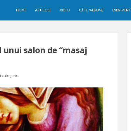
HOME
ARTICOLE
VIDEO
CĂRȚI/ALBUME
EVENIMENT
l unui salon de “masaj
ă categorie