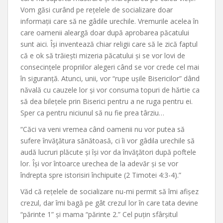
Vom găsi curând pe rețelele de socializare doar
informații care să ne gâdile urechile. Vremurile acelea în
care oamenii aleargă doar după aprobarea păcatului
sunt aici. Își inventează chiar religii care să le zică faptul
că e ok să trăiești mizeria păcatului și se vor lovi de
consecințele propriilor alegeri când se vor crede cel mai
în siguranță. Atunci, unii, vor “rupe ușile Bisericilor” dând
năvală cu cauzele lor și vor consuma topuri de hărtie ca
să dea bilețele prin Biserici pentru a ne ruga pentru ei.
Sper ca pentru niciunul să nu fie prea târziu…
“Căci va veni vremea când oamenii nu vor putea să
sufere învăţătura sănătoasă, ci îi vor gâdila urechile să
audă lucruri plăcute și își vor da învăţători după poftele
lor. Își vor întoarce urechea de la adevăr și se vor
îndrepta spre istorisiri închipuite (2 Timotei 4:3-4).”
Văd că rețelele de socializare nu-mi permit să îmi afișez
crezul, dar îmi bagă pe gât crezul lor în care tata devine
“părinte 1” și mama “părinte 2.” Cel puțin sfârșitul