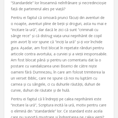
“Standardele” lor înseamnă neînfrânare și necredincioșie
față de partenerul ales pe viață?
Pentru ei faptul că omoară prunci făcuți din aventuri de
o noapte, aventuri pline de beții și droguri, asta nu mai e
“incitare la ură”, dar dacă le zici că sunt “criminali cu
sânge rece” și că distrug viața unui neprihănit de copil
prin avort îți vor spune că “inciți la ură” și-ți vor închide
gura. Așadar, am fost blocat în repetate rânduri pentru
articole contra avortului, a curviei și a vieții iresponsabile.
Am fost blocat până și pentru un comentariu dat la o
postare cu vandalizarea unei Biserici de către niște
oameni fără Dumnezeu, în care am folosit trimiterea la
un verset Biblic, care ne spune că noi nu luptăm cu
carnea și cu sângele, ci cu duhurile răutății, duhuri de
curvie, duhuri de răutate și de hulă.
Pentru ei faptul că îi îndrepți pe calea neprihănirii este
“incitare la ură”, Scriptura incită la ură, motiv pentru care
o elimină din “standardele” lor. Ce standard este acela
care nu suportă mustrare și îndreptarea pe calea vieții?