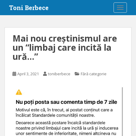
S
Toni Berbece
TOGGLE
k
i
p
t
Mai nou creștinismul are
o
un “limbaj care incită la
m
a
ură…”
i
n
c
April 3, 2021
toniberbece
Fără categorie
o
n
t
e
n
t