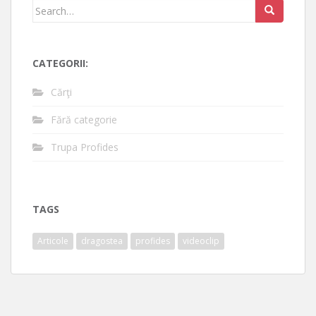
Search
for:
CATEGORII:
Cărţi
Fără categorie
Trupa Profides
TAGS
Articole
dragostea
profides
videoclip