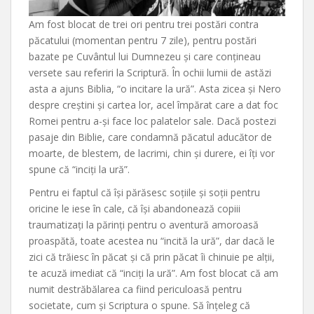
Am fost blocat de trei ori pentru trei postări contra
păcatului (momentan pentru 7 zile), pentru postări
bazate pe Cuvântul lui Dumnezeu și care conțineau
versete sau referiri la Scriptură. În ochii lumii de astăzi
asta a ajuns Biblia, “o incitare la ură”. Asta zicea și Nero
despre creștini și cartea lor, acel împărat care a dat foc
Romei pentru a-și face loc palatelor sale. Dacă postezi
pasaje din Biblie, care condamnă păcatul aducător de
moarte, de blestem, de lacrimi, chin și durere, ei îți vor
spune că “inciți la ură”.
Pentru ei faptul că își părăsesc soțiile și soții pentru
oricine le iese în cale, că își abandonează copiii
traumatizați la părinți pentru o aventură amoroasă
proaspătă, toate acestea nu “incită la ură”, dar dacă le
zici că trăiesc în păcat și că prin păcat îi chinuie pe alții,
te acuză imediat că “inciți la ură”. Am fost blocat că am
numit destrăbălarea ca fiind periculoasă pentru
societate, cum și Scriptura o spune. Să înțeleg că