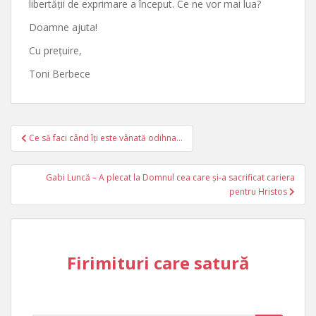
libertății de exprimare a început. Ce ne vor mai lua?
Doamne ajuta!
Cu prețuire,
Toni Berbece
Post
Ce să faci când îți este vânată odihna…
navigation
Gabi Luncă – A plecat la Domnul cea care și-a sacrificat cariera
pentru Hristos
Firimituri care satură