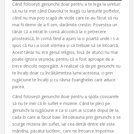
Când folosești genunchii doar pentru a te lega la șireturi
să nu te miri când Diavolul te leagă cu lanțurile poftelor,
când nu mai poți scapă de viciile care te-au făcut să nu
mai fii demn de a fi om, darămite crestin. Povestea un
tânăr că a intrat în comă alcoolică la o petrecere
prostească, în comă fiind a ajuns la o poartă unde i s-a
spus că nu i-a sosit vremea și că trebuie să se întoarcă.
Acest tânăr nu era genul religios, însă de atunci nu mai
poate ignora veșnicia, pentru că a fost aproape de a
trece dincolo nepregătit. A realizat că de pe genunchi nu
te încalți doar cu încălțămintea lumii acesteia, ci prin
rugăciune te încalți și cu râvna Evangheliei care aduce
pacea.
Când folosești genunchii doar pentru a spăla covoarele
să nu te miri că în suflet e mizerie. Când te pleci pe
genunchi la rugăciune e ca si cum ai scoate dopul de la
cada în care ai făcut baie. Întodeauna prin genunchi ți se
scurge mizeria din suflet, iar cea dintâi dintre ele este
mândria, păcatul luciferic, care ne întoarce împotriva