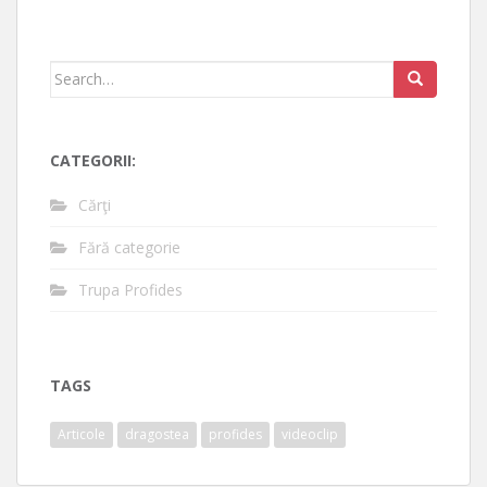
Search
for:
CATEGORII:
Cărţi
Fără categorie
Trupa Profides
TAGS
Articole
dragostea
profides
videoclip