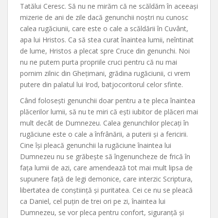
Tatălui Ceresc. Să nu ne mirăm că ne scăldăm în aceeași
mizerie de ani de zile dacă genunchii noștri nu cunosc
calea rugăciunii, care este o cale a scăldării în Cuvânt,
apa lui Hristos. Ca să stea curat înaintea lumii, neîntinat
de lume, Hristos a plecat spre Cruce din genunchi. Noi
nu ne putem purta propriile cruci pentru că nu mai
pornim zilnic din Ghețimani, grădina rugăciunii, ci vrem
putere din palatul lui Irod, batjocoritorul celor sfinte.
Când folosești genunchii doar pentru a te pleca înaintea
plăcerilor lumii, să nu te miri că ești iubitor de plăceri mai
mult decât de Dumnezeu. Calea genunchilor plecați în
rugăciune este o cale a înfrânării, a puterii și a fericirii.
Cine își pleacă genunchii la rugăciune înaintea lui
Dumnezeu nu se grăbește să îngenuncheze de frică în
fața lumii de azi, care amendează tot mai mult lipsa de
supunere față de legi demonice, care interzic Scriptura,
libertatea de conștiință și puritatea. Cei ce nu se pleacă
ca Daniel, cel puțin de trei ori pe zi, înaintea lui
Dumnezeu, se vor pleca pentru confort, siguranță și