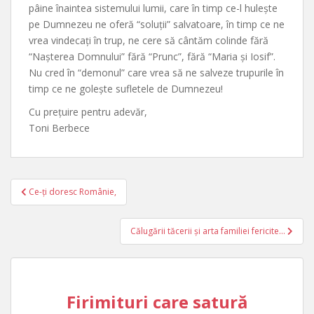
pâine înaintea sistemului lumii, care în timp ce-l hulește
pe Dumnezeu ne oferă “soluții” salvatoare, în timp ce ne
vrea vindecați în trup, ne cere să cântăm colinde fără
“Nașterea Domnului” fără “Prunc”, fără “Maria și Iosif”.
Nu cred în “demonul” care vrea să ne salveze trupurile în
timp ce ne golește sufletele de Dumnezeu!
Cu prețuire pentru adevăr,
Toni Berbece
Post
Ce-ți doresc Românie,
navigation
Călugării tăcerii și arta familiei fericite…
Firimituri care satură