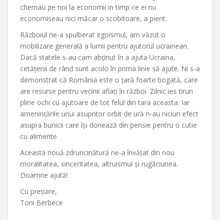
chemau pe noi la economii in timp ce ei nu
economiseau nici măcar o scobitoare, a pierit.
Războiul ne-a spulberat egoismul, am văzut o
mobilizare generală a lumii pentru ajutorul ucrainean.
Dacă statele s-au cam abținut în a ajuta Ucraina,
cetățenii de rând sunt acolo în prima linie să ajute. Ni s-a
demonstrat că România este o țară foarte bogată, care
are resurse pentru vecinii aflați în război. Zilnic ies tiruri
pline ochi cu ajutoare de tot felul din tara aceasta. Iar
amenințările unui asupritor orbit de ură n-au niciun efect
asupra bunicii care își donează din pensie pentru o cutie
cu alimente.
Această nouă zdruncinătură ne-a învățat din nou
moralitatea, sinceritatea, altruismul și rugăciunea.
Doamne ajută!
Cu prețuire,
Toni Berbece