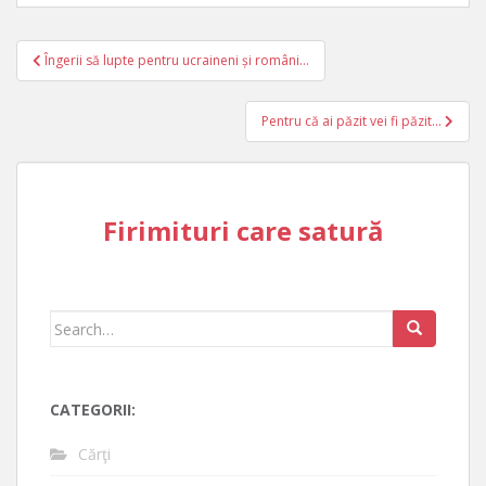
Post
Îngerii să lupte pentru ucraineni și români…
navigation
Pentru că ai păzit vei fi păzit…
Firimituri care satură
Search
for:
CATEGORII:
Cărţi