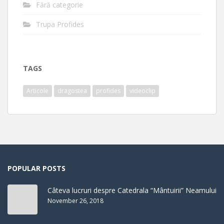
Fără categorie
Trupa Profides
TAGS
Articole
dragostea
profides
videoclip
POPULAR POSTS
Câteva lucruri despre Catedrala “Mântuirii” Neamului
November 26, 2018