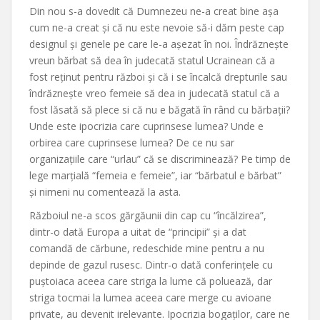
Din nou s-a dovedit că Dumnezeu ne-a creat bine așa
cum ne-a creat și că nu este nevoie să-i dăm peste cap
designul și genele pe care le-a așezat în noi. Îndrăznește
vreun bărbat să dea în judecată statul Ucrainean că a
fost reținut pentru război și că i se încalcă drepturile sau
îndrăznește vreo femeie să dea in judecată statul că a
fost lăsată să plece si că nu e băgată în rând cu bărbații?
Unde este ipocrizia care cuprinsese lumea? Unde e
orbirea care cuprinsese lumea? De ce nu sar
organizațiile care “urlau” că se discriminează? Pe timp de
lege marțială “femeia e femeie”, iar “bărbatul e bărbat”
și nimeni nu comentează la asta.
Războiul ne-a scos gărgăunii din cap cu “încălzirea”,
dintr-o dată Europa a uitat de “principii” și a dat
comandă de cărbune, redeschide mine pentru a nu
depinde de gazul rusesc. Dintr-o dată conferințele cu
puștoiaca aceea care striga la lume că poluează, dar
striga tocmai la lumea aceea care merge cu avioane
private, au devenit irelevante. Ipocrizia bogaților, care ne