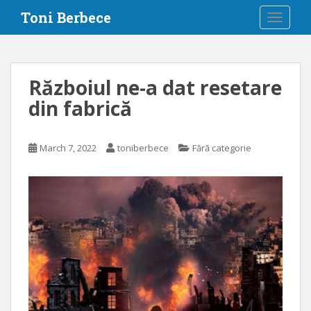
S
Toni Berbece
TOGGLE
k
i
p
t
Războiul ne-a dat resetare
o
din fabrică
m
a
i
March 7, 2022
toniberbece
Fără categorie
n
c
o
n
t
e
n
t