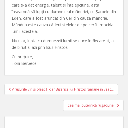
care ti-a dat energie, talent si înțelepciune, asta
înseamnă să lupți cu dumnezeul mândriei, cu Șarpele din
Eden, care a fost aruncat din Cer din cauza mândrie.
Mândria este cauza căderii stelelor de pe cer în mocirla
lumii acesteia.
Nu uita, lupta cu dumnezeii lumii se duce în fiecare zi, ai
de biruit si azi prin Isus Hristos!
Cu prețuire,
Toni Berbece
Post
Virusurile vin si pleacă, dar Biserica lui Hristos rămâne în veac…
navigation
Cea mai puternică rugăciune…