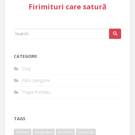
Firimituri care satură
Search
for:
CATEGORII:
Cărţi
Fără categorie
Trupa Profides
TAGS
Articole
dragostea
profides
videoclip