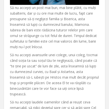
Să nu accepți un post mai bun, mai bine plătit, cu mulți
subalterni, dar și cu ore mai multe de lucru, fapt care
presupune să-ți neglijezi familia și Biserica, asta
înseamnă să lupți cu dumnezeul banului, Mamona.
Iubirea de bani este rădăcina tuturor relelor prin care
omul se străpunge cu tot felul de dureri. Timpul dedicat
sufletului si familiei este cel mai valoros din lume, banii
mulți nu-l pot înlocui.
Să nu accepți avansurile unei colege, unui coleg, tocmai
când soția ta sau soțul tău te neglijează, când poate că
“te ține pe uscat” de luni de zile, asta înseamnă să lupți
cu dumnezeul curviei, cu Baal și Astartea, asta
înseamnă să-L iubești pe Hristos mai mult decât propriul
trup și propriile plăceri. De aceea El te va răsplăti cu
binecuvântări care te vor face sa uiți orice lipsă
trupească.
Să nu accepți laudele oamenilor când ai reușit ceva
remarcabil, să ridici degetul spre cer și să arăți spre Cel