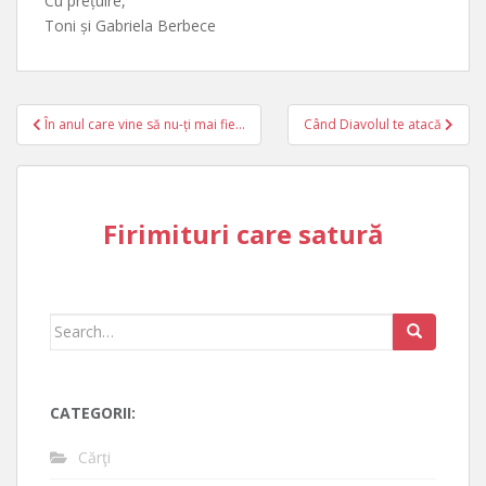
Cu prețuire,
Toni și Gabriela Berbece
Post
În anul care vine să nu-ți mai fie…
Când Diavolul te atacă
navigation
Firimituri care satură
Search
for:
CATEGORII:
Cărţi