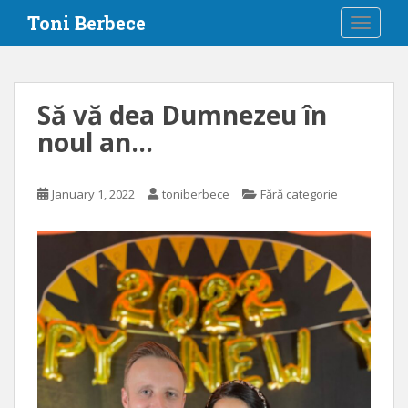
S
Toni Berbece
TOGGLE
k
i
p
t
Să vă dea Dumnezeu în
o
noul an…
m
a
i
January 1, 2022
toniberbece
Fără categorie
n
c
o
n
t
e
n
t