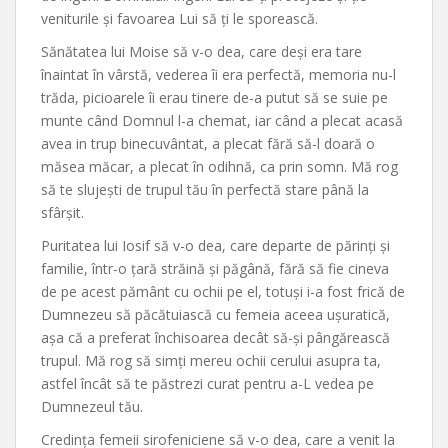
veniturile și favoarea Lui să ți le sporească.
Sănătatea lui Moise să v-o dea, care deși era tare
înaintat în vârstă, vederea îi era perfectă, memoria nu-l
trăda, picioarele îi erau tinere de-a putut să se suie pe
munte când Domnul l-a chemat, iar când a plecat acasă
avea in trup binecuvântat, a plecat fără să-l doară o
măsea măcar, a plecat în odihnă, ca prin somn. Mă rog
să te slujești de trupul tău în perfectă stare până la
sfârșit.
Puritatea lui Iosif să v-o dea, care departe de părinți și
familie, într-o țară străină și păgână, fără să fie cineva
de pe acest pământ cu ochii pe el, totuși i-a fost frică de
Dumnezeu să păcătuiască cu femeia aceea ușuratică,
așa că a preferat închisoarea decât să-și pângărească
trupul. Mă rog să simți mereu ochii cerului asupra ta,
astfel încât să te păstrezi curat pentru a-L vedea pe
Dumnezeul tău.
Credința femeii sirofeniciene să v-o dea, care a venit la