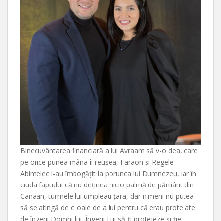
Binecuvântarea financiară a lui Avraam să v-o dea, care
pe orice punea mâna îi reușea, Faraon și Regele
Abimelec l-au îmbogățit la porunca lui Dumnezeu, iar în
ciuda faptului că nu deținea nicio palmă de pământ din
Canaan, turmele lui umpleau țara, dar nimeni nu putea
să se atingă de o oaie de a lui pentru că erau protejate
de îngerii Domnului. Îngerii Lui să-ți protejeze și ție