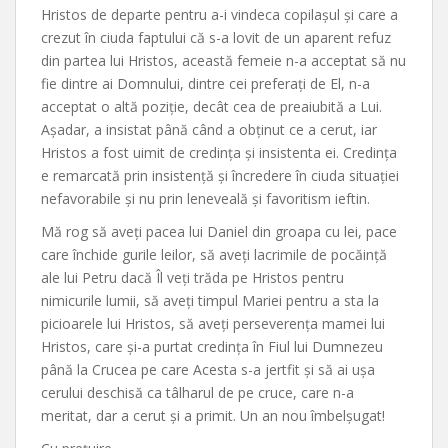
Hristos de departe pentru a-i vindeca copilașul și care a
crezut în ciuda faptului că s-a lovit de un aparent refuz
din partea lui Hristos, această femeie n-a acceptat să nu
fie dintre ai Domnului, dintre cei preferați de El, n-a
acceptat o altă poziție, decât cea de preaiubită a Lui.
Așadar, a insistat până când a obținut ce a cerut, iar
Hristos a fost uimit de credința și insistenta ei. Credința
e remarcată prin insistență și încredere în ciuda situației
nefavorabile și nu prin leneveală și favoritism ieftin.
Mă rog să aveți pacea lui Daniel din groapa cu lei, pace
care închide gurile leilor, să aveți lacrimile de pocăință
ale lui Petru dacă Îl veți trăda pe Hristos pentru
nimicurile lumii, să aveți timpul Mariei pentru a sta la
picioarele lui Hristos, să aveți perseverența mamei lui
Hristos, care și-a purtat credința în Fiul lui Dumnezeu
până la Crucea pe care Acesta s-a jertfit și să ai ușa
cerului deschisă ca tâlharul de pe cruce, care n-a
meritat, dar a cerut și a primit. Un an nou îmbelșugat!