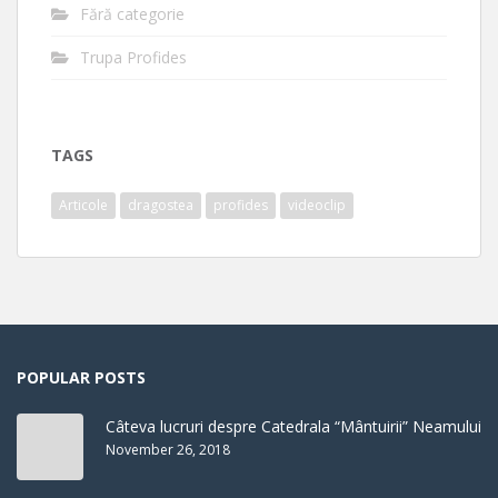
Fără categorie
Trupa Profides
TAGS
Articole
dragostea
profides
videoclip
POPULAR POSTS
Câteva lucruri despre Catedrala “Mântuirii” Neamului
November 26, 2018