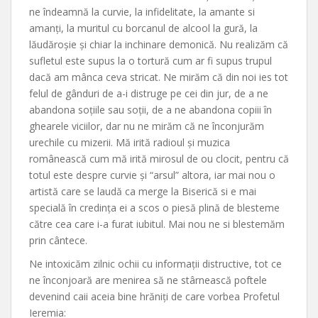
ne îndeamnă la curvie, la infidelitate, la amante si
amanți, la muritul cu borcanul de alcool la gură, la
lăudăroșie și chiar la inchinare demonică. Nu realizăm că
sufletul este supus la o tortură cum ar fi supus trupul
dacă am mânca ceva stricat. Ne mirăm că din noi ies tot
felul de gânduri de a-i distruge pe cei din jur, de a ne
abandona soțiile sau soții, de a ne abandona copiii în
ghearele viciilor, dar nu ne mirăm că ne înconjurăm
urechile cu mizerii. Mă irită radioul și muzica
românească cum mă irită mirosul de ou clocit, pentru că
totul este despre curvie și “arsul” altora, iar mai nou o
artistă care se laudă ca merge la Biserică si e mai
specială în credința ei a scos o piesă plină de blesteme
către cea care i-a furat iubitul. Mai nou ne si blestemăm
prin cântece.
Ne intoxicăm zilnic ochii cu informații distructive, tot ce
ne înconjoară are menirea să ne stârnească poftele
devenind caii aceia bine hrăniți de care vorbea Profetul
Ieremia: