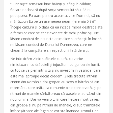
“Sunt nişte armăsari bine hrăniţi şi aflaţi în călduri;
fiecare nechează după soţia semenului său. Să nu-i
pedepsesc Eu oare pentru aceasta, zice Domnul, să nu
mă răzbun Eu pe un asemenea neam (Ieremia 5:8)?”
Începe caldura si o dată cu ea începe moda destrăbălată
a femeilor care se cer claxonate de ochii pofticioși. Ne
lăsam conduși de instincte animalice si drăcești în loc să
ne lăsam conduși de Duhul lui Dumnezeu, care ne
cheamă la cumpătare si respect unii față de alții.
Ne intoxicăm zilnic sufletele cu ură, cu vorbe
nimicitoare, cu drăcuieli și înjurături, cu gunoaiele lumii,
cu tot ce va pieri într-o zi și nu investim în vesnicie, care
este mai aproape decât credem. Zilele trecute într-un
cimitir din România doi gropari au scos o bătrânică din
mormânt, care arăta ca o mumie bine conservată, și pe
ritmuri de manele sărbătoreau că oasele ei au văzut din
nou lumina. Dar va veni o zi în care fiecare mort va ieși
din groapă si nu pe ritmuri de manele, ci sub trâmbițele
înfricoșătoare ale îngerilor vor sta înaintea Tronului de