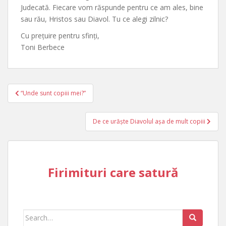
Judecată. Fiecare vom răspunde pentru ce am ales, bine
sau rău, Hristos sau Diavol. Tu ce alegi zilnic?
Cu prețuire pentru sfinți,
Toni Berbece
Post
“Unde sunt copiii mei?”
navigation
De ce urăște Diavolul așa de mult copiii
Firimituri care satură
Search