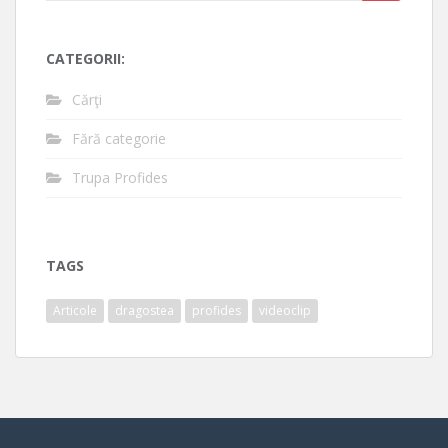
for:
CATEGORII:
Cărţi
Fără categorie
Trupa Profides
TAGS
Articole
dragostea
profides
videoclip