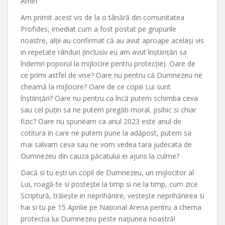
Amin”
Am primit acest vis de la o tânără din comunitatea
Profides, imediat cum a fost postat pe grupurile
noastre, alții au confirmat că au avut aproape același vis
in repetate rânduri (inclusiv eu am avut înștiințări sa
îndemn poporul la mijlocire pentru protecție). Oare de
ce primi astfel de vise? Oare nu pentru că Dumnezeu ne
cheamă la mijlocire? Oare de ce copiii Lui sunt
înștiințări? Oare nu pentru ca încă putem schimba ceva
sau cel puțin sa ne putem pregăti moral, psihic si chiar
fizic? Oare nu spuneam ca anul 2023 este anul de
cotitura in care ne putem pune la adăpost, putem sa
mai salvam ceva sau ne vom vedea tara judecata de
Dumnezeu din cauza păcatului ei ajuns la culme?
Dacă si tu ești un copil de Dumnezeu, un mijlocitor al
Lui, roagă-te si postește la timp si ne la timp, cum zice
Scriptură, trăiește in neprihănire, vestește neprihănirea si
hai si tu pe 15 Aprilie pe Național Arena pentru a chema
protectia lui Dumnezeu peste națiunea noastră!