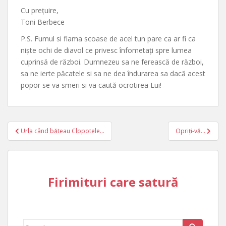
Cu prețuire,
Toni Berbece
P.S. Fumul si flama scoase de acel tun pare ca ar fi ca
niște ochi de diavol ce privesc înfometați spre lumea
cuprinsă de război. Dumnezeu sa ne ferească de război,
sa ne ierte păcatele si sa ne dea îndurarea sa dacă acest
popor se va smeri si va caută ocrotirea Lui!
Post
Urla când băteau Clopotele…
Opriți-vă…
navigation
Firimituri care satură
Search