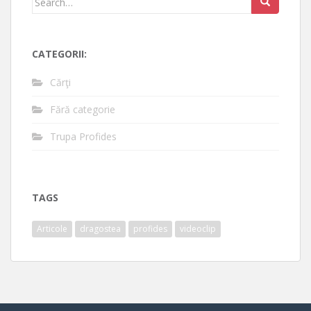
for:
CATEGORII:
Cărţi
Fără categorie
Trupa Profides
TAGS
Articole
dragostea
profides
videoclip