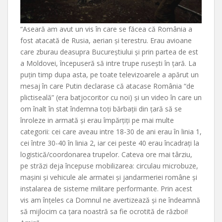
“Aseară am avut un vis în care se făcea că România a
fost atacată de Rusia, aerian și terestru. Erau avioane
care zburau deasupra Bucureștiului și prin partea de est
a Moldovei, începuseră să intre trupe rusești în țară. La
puțin timp dupa asta, pe toate televizoarele a apărut un
mesaj în care Putin declarase că atacase România “de
plictiseală” (era batjocoritor cu noi) și un video în care un
om înalt în stat îndemna toți bărbații din țară să se
înroleze in armată și erau împărțiți pe mai multe
categorii: cei care aveau intre 18-30 de ani erau în linia 1,
cei între 30-40 în linia 2, iar cei peste 40 erau încadrați la
logistică/coordonarea trupelor. Cateva ore mai târziu,
pe străzi deja începuse mobilizarea: circulau microbuze,
mașini și vehicule ale armatei și jandarmeriei române și
instalarea de sisteme militare performante. Prin acest
vis am înțeles ca Domnul ne avertizează și ne îndeamnă
să mijlocim ca țara noastră sa fie ocrotită de război!